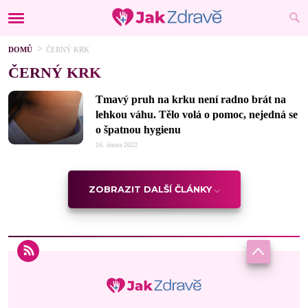
DOMŮ
ČERNÝ KRK
ČERNÝ KRK
Tmavý pruh na krku není radno brát na
lehkou váhu. Tělo volá o pomoc, nejedná se
o špatnou hygienu
16. února 2022
ZOBRAZIT DALŠÍ ČLÁNKY