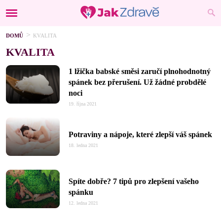
DOMŮ
KVALITA
KVALITA
1 lžička babské směsi zaručí plnohodnotný
spánek bez přerušení. Už žádné probdělé
noci
19. října 2021
Potraviny a nápoje, které zlepší váš spánek
18. ledna 2021
Spíte dobře? 7 tipů pro zlepšení vašeho
spánku
12. ledna 2021