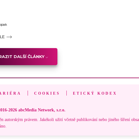
opak
ÁLE
AZIT DALŠÍ ČLÁNKY
ARIÉRA
COOKIES
ETICKÝ KODEX
016-2026 abcMedia Network, s.r.o.
ěn autorským právem. Jakékoli užití včetně publikování nebo jiného šíření obs
áno.