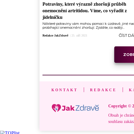
Potraviny, které výrazně zhoršují průběh
onemocnění artritidou. Víme, co vyřadit z
jídelníčku
Některé potraviny vám mohou pomoci k úzdravě, jiné na
probíhající onemocnění zhoršují. Zjistěte, co raději...
ČÍST D
Redakce JakZdravě
|
25. září 2021
ZOBR
KONTAKT
REDAKCE
K
Copyright © 2
Obsah je chrán
souhlasu zakáz