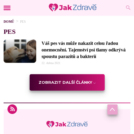
DOMŮ
PES
PES
Váš pes vás může nakazit celou řadou
onemocnění. Tajemství psí tlamy odkrývá
spoustu parazitů a bakterií
22. dubna 2021
ZOBRAZIT DALŠÍ ČLÁNKY