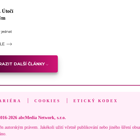
. Útočí
vým
 jednat
ÁLE
AZIT DALŠÍ ČLÁNKY
ARIÉRA
COOKIES
ETICKÝ KODEX
016-2026 abcMedia Network, s.r.o.
ěn autorským právem. Jakékoli užití včetně publikování nebo jiného šíření obs
áno.