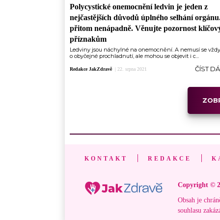
Polycystické onemocnění ledvin je jeden z
nejčastějších důvodů úplného selhání orgánu
přitom nenápadně. Věnujte pozornost klíčo
příznakům
Ledviny jsou náchylné na onemocnění. A nemusí se vždy
o obyčejné prochladnutí, ale mohou se objevit i c...
ČÍST D
Redakce JakZdravě
|
22. srpna 2021
ZOBR
KONTAKT
REDAKCE
K
Copyright © 2
Obsah je chrán
souhlasu zakáz