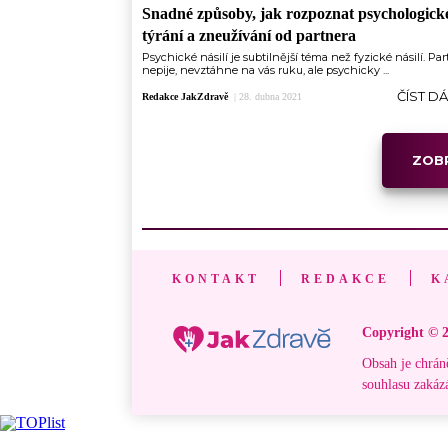
Snadné způsoby, jak rozpoznat psychologick
týrání a zneužívání od partnera
Psychické násilí je subtilnější téma než fyzické násilí. Par
nepije, nevztáhne na vás ruku, ale psychicky ...
ČÍST D
Redakce JakZdravě
|
28. dubna 2021
ZOBR
KONTAKT
REDAKCE
K
Copyright © 2
Obsah je chrán
souhlasu zakáz