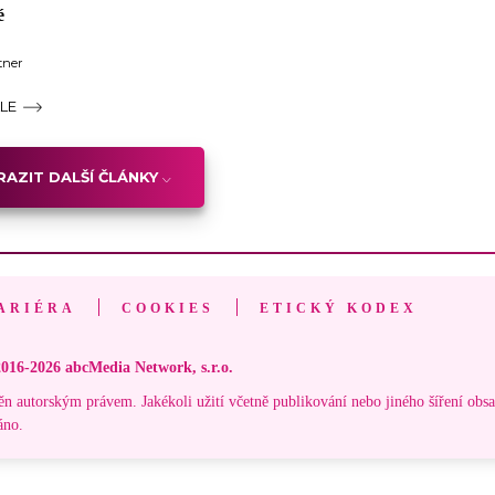
é
tner
ÁLE
AZIT DALŠÍ ČLÁNKY
ARIÉRA
COOKIES
ETICKÝ KODEX
016-2026 abcMedia Network, s.r.o.
ěn autorským právem. Jakékoli užití včetně publikování nebo jiného šíření obs
áno.