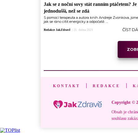
Jak se z noční sovy stát ranním ptáčetem? Je 
jednodušší, než se zdá
S pomocí terapeuta a autora knih Andreje Zvonkova, jsme zj
jak se ráno cítit energicky a odpočatě. ...
ČÍST D
Redakce JakZdravě
|
21. dubna 2021
ZOBR
KONTAKT
REDAKCE
K
Copyright © 2
Obsah je chrán
souhlasu zakáz