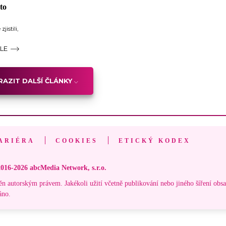
to
istili,
ÁLE
AZIT DALŠÍ ČLÁNKY
ARIÉRA
COOKIES
ETICKÝ KODEX
016-2026 abcMedia Network, s.r.o.
ěn autorským právem. Jakékoli užití včetně publikování nebo jiného šíření obs
áno.