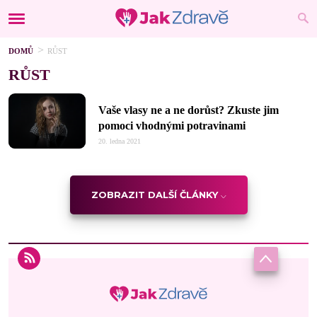
DOMŮ
RŮST
RŮST
Vaše vlasy ne a ne dorůst? Zkuste jim
pomoci vhodnými potravinami
20. ledna 2021
ZOBRAZIT DALŠÍ ČLÁNKY