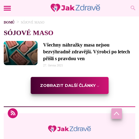
DOMŮ
SÓJOVÉ MASO
SÓJOVÉ MASO
Všechny náhražky masa nejsou
bezvýhradně zdravější. Výrobci po letech
přišli s pravdou ven
27. června 2021
ZOBRAZIT DALŠÍ ČLÁNKY