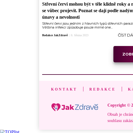
Střevní červi mohou být v těle klidně roky a
se vůbec projevit. Poznat se dají podle nadým
únavy a nevolnosti
Střevní červi jsou jedním z hlavních typů střevních parazit
Většina infekcí způsobuje pouze mírné one...
ČÍST D
Redakce JakZdravě
|
6. března 2023
ZOBR
KONTAKT
REDAKCE
K
Copyright © 2
Obsah je chrán
souhlasu zakáz