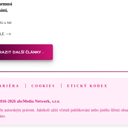
 nemusí
ání,
ů u lidí.
ÁLE
AZIT DALŠÍ ČLÁNKY
ARIÉRA
COOKIES
ETICKÝ KODEX
016-2026 abcMedia Network, s.r.o.
ěn autorským právem. Jakékoli užití včetně publikování nebo jiného šíření obs
áno.