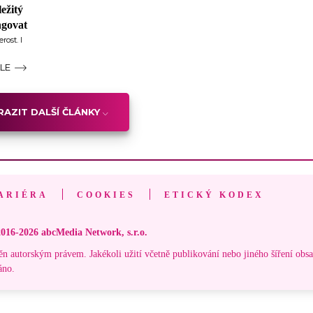
ležitý
ngovat
rost. I
ÁLE
AZIT DALŠÍ ČLÁNKY
ARIÉRA
COOKIES
ETICKÝ KODEX
016-2026 abcMedia Network, s.r.o.
ěn autorským právem. Jakékoli užití včetně publikování nebo jiného šíření obs
áno.