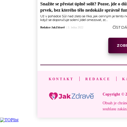
Snažíte se přestat úplně solit? Pozor, jde o dů
prvek, bez kterého tělo nedokáže správně fu
Už v pohádce Sůl nad zlato se říká, jak cenným je tento ne
když se doporučuje solení jídel omezovat, zc...
ČÍST D
Redakce JakZdravě
|
3. ledna 2022
ZOBR
KONTAKT
REDAKCE
K
Copyright © 2
Obsah je chrán
souhlasu zakáz