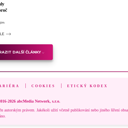
aly
proč
ejím
ÁLE
AZIT DALŠÍ ČLÁNKY
ARIÉRA
COOKIES
ETICKÝ KODEX
016-2026 abcMedia Network, s.r.o.
ěn autorským právem. Jakékoli užití včetně publikování nebo jiného šíření obs
áno.