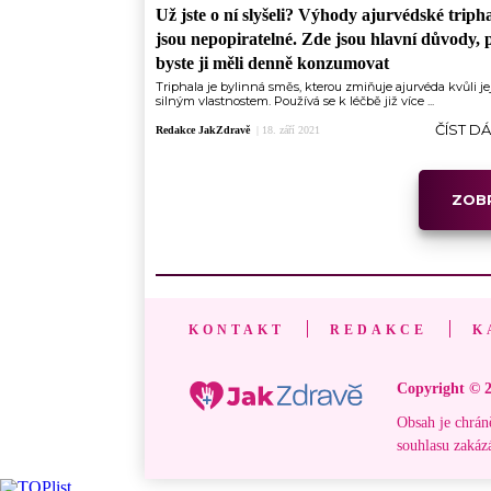
Už jste o ní slyšeli? Výhody ajurvédské triph
jsou nepopiratelné. Zde jsou hlavní důvody, 
byste ji měli denně konzumovat
Triphala je bylinná směs, kterou zmiňuje ajurvéda kvůli j
silným vlastnostem. Používá se k léčbě již více ...
ČÍST D
Redakce JakZdravě
|
18. září 2021
ZOBR
KONTAKT
REDAKCE
K
Copyright © 2
Obsah je chrán
souhlasu zakáz