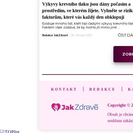
Výkyvy krevního tlaku jsou dány počasím a
prostředím, ve kterém žijete. Vyhněte se riz
faktorům, které vás každý den obklopují
Existuje mnoho lidí, kteří trpí častými výkyvy krevního tla
Faktem však zůstává, že by mohlo jít mimo jiné ...
ČÍST D
Redakce JakZdravě
|
28. července 2021
ZOBR
KONTAKT
REDAKCE
K
Copyright © 2
Obsah je chrán
souhlasu zakáz