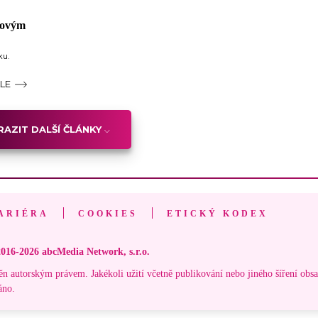
ikovým
ku.
ÁLE
AZIT DALŠÍ ČLÁNKY
ARIÉRA
COOKIES
ETICKÝ KODEX
016-2026 abcMedia Network, s.r.o.
ěn autorským právem. Jakékoli užití včetně publikování nebo jiného šíření obs
áno.