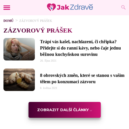
DOMŮ
ZÁZVOROVÝ PRÁŠEK
ZÁZVOROVÝ PRÁŠEK
Trápí vás kašel, nachlazení, či chřipka?
Přidejte si do ranní kávy, nebo čaje jednu
běžnou kuchyňskou surovinu
26. října 2021
8 obrovských změn, které se stanou s vaším
tělem po konzumaci zázvoru
8. května 2021
ZOBRAZIT DALŠÍ ČLÁNKY