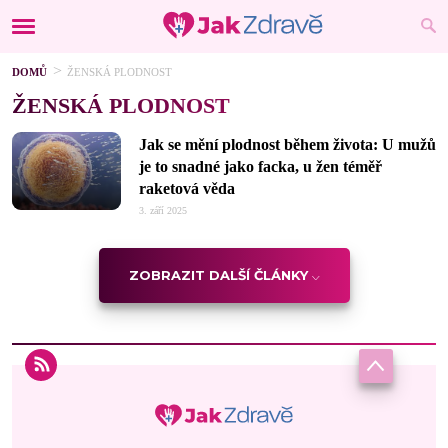
DOMŮ
ŽENSKÁ PLODNOST
ŽENSKÁ PLODNOST
Jak se mění plodnost během života: U mužů
je to snadné jako facka, u žen téměř
raketová věda
3. září 2025
ZOBRAZIT DALŠÍ ČLÁNKY