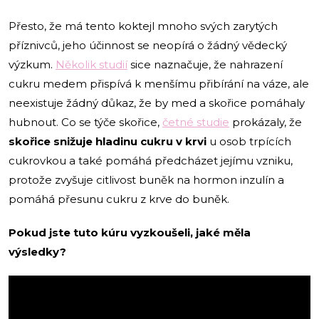
Přesto, že má tento koktejl mnoho svých zarytých
příznivců, jeho účinnost se neopírá o žádný vědecký
výzkum.
Několik studií
sice naznačuje, že nahrazení
cukru medem přispívá k menšímu přibírání na váze, ale
neexistuje žádný důkaz, že by med a skořice pomáhaly
hubnout. Co se týče skořice,
četné studie
prokázaly, že
skořice snižuje hladinu cukru v krvi
u osob trpících
cukrovkou a také pomáhá předcházet jejímu vzniku,
protože zvyšuje citlivost buněk na hormon inzulín a
pomáhá přesunu cukru z krve do buněk.
Pokud jste tuto kúru vyzkoušeli, jaké měla
výsledky?