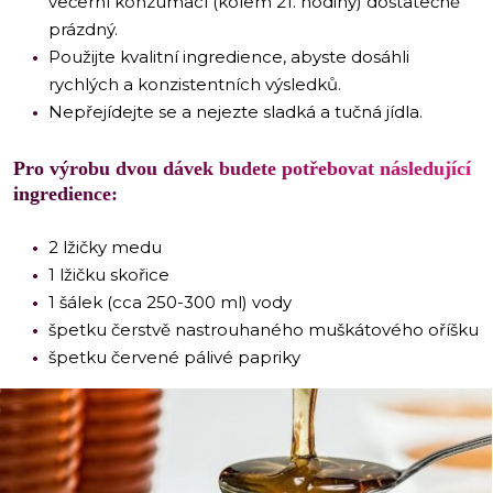
večerní konzumací (kolem 21. hodiny) dostatečně
prázdný.
Použijte kvalitní ingredience, abyste dosáhli
rychlých a konzistentních výsledků.
Nepřejídejte se a nejezte sladká a tučná jídla.
Pro výrobu dvou dávek budete potřebovat následující
ingredience:
2 lžičky medu
1 lžičku skořice
1 šálek (cca 250-300 ml) vody
špetku čerstvě nastrouhaného muškátového oříšku
špetku červené pálivé papriky