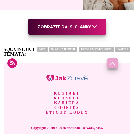
ZOBRAZIT DALŠÍ ČLÁNKY
SOUVISEJÍCÍ
MED
NÁPOJ NA HUBNUTÍ
RYCHLÝ METABOLISMUS
SKOŘICE
TÉMATA:
KONTAKT
REDAKCE
KARIÉRA
COOKIES
ETICKÝ KODEX
Copyright © 2016-2026 abcMedia Network, s.r.o.