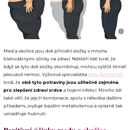
i
Med a skořice jsou dvě přírodní složky s mnoha
blahodárnými účinky na zdraví. Někteří lidé tvrdí, že
když se tyto dvě složky zkombinují, mohou vyléčit téměř
jakoukoli nemoc. Výživová specialistka
Amy Richter RD
tvrdí, že
obě tyto potraviny jsou užitečné zejména
pro zlepšení zdraví srdce
a hojení infekcí. Mnoho lidí
také věří, že jejich kombinace, spolu s několika dalšími
přísadami, zvyšuje bazální metabolismus a výrazně tak
usnadňuje hubnutí.