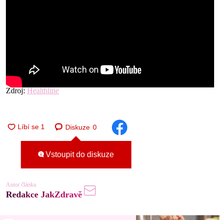
Zdroj:
Healthline
Diskuze
0
Vstoupit do diskuze
Autor článku
Redakce JakZdravě