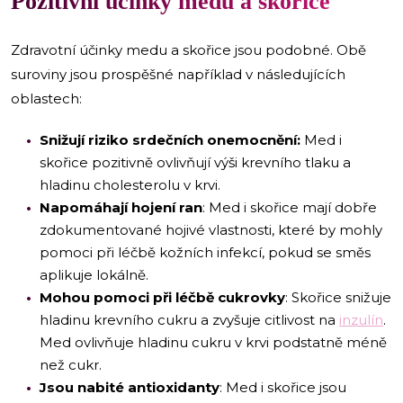
Pozitivní účinky medu a skořice
Zdravotní účinky medu a skořice jsou podobné. Obě
suroviny jsou prospěšné například v následujících
oblastech:
Snižují riziko srdečních onemocnění:
Med i
skořice pozitivně ovlivňují výši krevního tlaku a
hladinu cholesterolu v krvi.
Napomáhají hojení ran
: Med i skořice mají dobře
zdokumentované hojivé vlastnosti, které by mohly
pomoci při léčbě kožních infekcí, pokud se směs
aplikuje lokálně.
Mohou pomoci při léčbě cukrovky
: Skořice snižuje
hladinu krevního cukru a zvyšuje citlivost na
inzulín
.
Med ovlivňuje hladinu cukru v krvi podstatně méně
než cukr.
Jsou nabité antioxidanty
: Med i skořice jsou