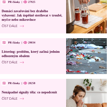
PR články
|
27925
Domácí zavařování bez drahého
vybavení: Jak úspěšně sterilovat v troubě,
myčce nebo mikrovlnce
ČÍST DÁLE
PR články
|
29034
Littering: problém, který začíná jedním
odhozeným obalem
ČÍST DÁLE
PR články
|
28258
Nenápadné signály těla: co nepodcenit
ČÍST DÁLE