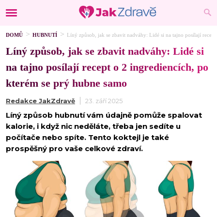
DOMŮ
HUBNUTÍ
Líný způsob, jak se zbavit nadváhy: Lidé si na tajno posílají rece
Líný způsob, jak se zbavit nadváhy: Lidé si
na tajno posílají recept o 2 ingrediencích, po
kterém se prý hubne samo
Redakce JakZdravě
23. září 2025
Líný způsob hubnutí vám údajně pomůže spalovat
kalorie, i když nic neděláte, třeba jen sedíte u
počítače nebo spíte. Tento koktejl je také
prospěšný pro vaše celkové zdraví.