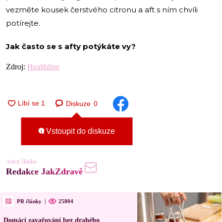
vezměte kousek čerstvého citronu a aft s ním chvíli
potírejte.
Jak často se s afty potýkáte vy?
Zdroj:
Healthline
Diskuze
0
Vstoupit do diskuze
Autor článku
Redakce JakZdravě
PR články
|
25804
Domácí zavařování bez drahého