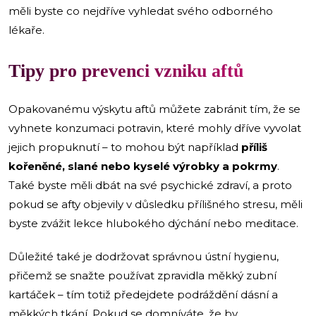
měli byste co nejdříve vyhledat svého odborného
lékaře.
Tipy pro prevenci vzniku aftů
Opakovanému výskytu aftů můžete zabránit tím, že se
vyhnete konzumaci potravin, které mohly dříve vyvolat
jejich propuknutí – to mohou být například
příliš
kořeněné, slané nebo kyselé výrobky a pokrmy
.
Také byste měli dbát na své psychické zdraví, a proto
pokud se afty objevily v důsledku přílišného stresu, měli
byste zvážit lekce hlubokého dýchání nebo meditace.
Důležité také je dodržovat správnou ústní hygienu,
přičemž se snažte používat zpravidla měkký zubní
kartáček – tím totiž předejdete podráždění dásní a
měkkých tkání. Pokud se domníváte, že by