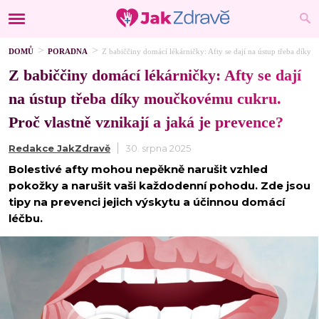
DOMŮ
PORADNA
Z babiččiny domácí lékárničky: Afty se dají na ústup třeba díky 
Z babiččiny domácí lékárničky: Afty se dají
na ústup třeba díky moučkovému cukru.
Proč vlastně vznikají a jaká je prevence?
Redakce JakZdravě
30. srpna 2025
Bolestivé afty mohou nepěkně narušit vzhled
pokožky a narušit vaši každodenní pohodu. Zde jsou
tipy na prevenci jejich výskytu a účinnou domácí
léčbu.