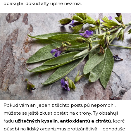
opakujte, dokud afty úplně nezmizí.
i
Pokud vám ani jeden z těchto postupů nepomohl,
můžete se ještě zkusit obrátit na citrony. Ty obsahují
řadu
užitečných kyselin, antioxidantů a citrátů
, které
působí na lidský organizmus protizánětlivě – jednoduše