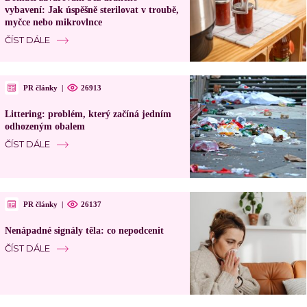
vybavení: Jak úspěšně sterilovat v troubě,
myčce nebo mikrovlnce
ČÍST DÁLE
PR články
|
26913
Littering: problém, který začíná jedním
odhozeným obalem
ČÍST DÁLE
PR články
|
26137
Nenápadné signály těla: co nepodcenit
ČÍST DÁLE