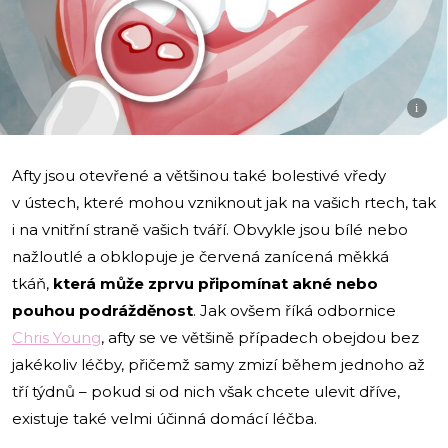
i
Afty jsou otevřené a většinou také bolestivé vředy
v ústech, které mohou vzniknout jak na vašich rtech, tak
i na vnitřní straně vašich tváří. Obvykle jsou bílé nebo
nažloutlé a obklopuje je červená zanícená měkká
tkáň,
která může zprvu připomínat akné nebo
pouhou podrážděnost
. Jak ovšem říká odbornice
Chris Young
, afty se ve většině případech obejdou bez
jakékoliv léčby, přičemž samy zmizí během jednoho až
tří týdnů – pokud si od nich však chcete ulevit dříve,
existuje také velmi účinná domácí léčba.