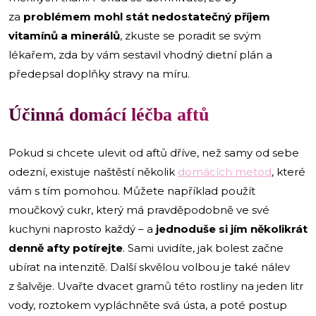
za
problémem mohl stát
nedostatečný příjem
vitamínů a minerálů
, zkuste se poradit se svým
lékařem, zda by vám sestavil vhodný dietní plán a
předepsal doplňky stravy na míru.
Účinná domácí léčba aftů
Pokud si chcete ulevit od aftů dříve, než samy od sebe
odezní, existuje naštěstí několik
domácích metod
, které
vám s tím pomohou. Můžete například použít
moučkový cukr, který má pravděpodobně ve své
kuchyni naprosto každý – a
jednoduše si jím několikrát
denně afty potírejte
. Sami uvidíte, jak bolest začne
ubírat na intenzitě. Další skvělou volbou je také nálev
z šalvěje. Uvařte dvacet gramů této rostliny na jeden litr
vody, roztokem vypláchněte svá ústa, a poté postup