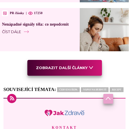
PR články
|
17250
Nenápadné signály těla: co nepodcenit
ČÍST DÁLE
ZOBRAZIT DALŠÍ ČLÁNKY
SOUVISEJÍCÍ TÉMATA:
ČERVENÁ ŘEPA
NÁPOJ NA HUBNUTÍ
RECEPT
KONTAKT