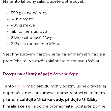
Na tento lahodný salát budete potřebovat:
550 g červené řepy
¼ hlávky zelí
400 g mrkve
jablko (nemusí být)
2 lžíce citrónové šťávy
2 lžíce strouhaného křenu
Všechny suroviny nastrouhejte na jemném struhadle a
promíchejte. Na závěr zakápněte citrónovou šťávou.
Recept na očistný nápoj z červené řepy
Tento
nápoj
má opravdu rychlý očistný účinek, takže jej
doporučujeme konzumovat doma. V hrnci na mírném
plameni
zahřejte ½ šálku vody, přidejte ½ lžičky
himalájské soli
a dobře promíchejte. Odstavte z ohně