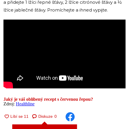
a přidejte 1 lžíci řepné šťávy, 2 lžíce citrónové šťávy a ½
lžíce jablečné šťávy. Promíchejte a ihned vypijte.
Jaký je váš oblíbený recept s červenou řepou?
Zdroj:
Healthline
Diskuze
0