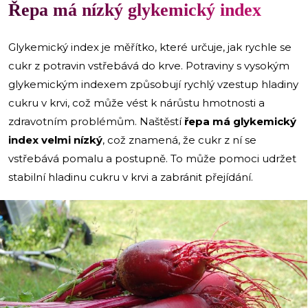
Řepa má nízký glykemický index
Glykemický index je měřítko, které určuje, jak rychle se
cukr z potravin vstřebává do krve. Potraviny s vysokým
glykemickým indexem způsobují rychlý vzestup hladiny
cukru v krvi, což může vést k nárůstu hmotnosti a
zdravotním problémům. Naštěstí
řepa má glykemický
index velmi nízký
, což znamená, že cukr z ní se
vstřebává pomalu a postupně. To může pomoci udržet
stabilní hladinu cukru v krvi a zabránit přejídání.