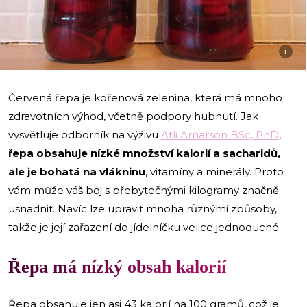
i
Červená řepa je kořenová zelenina, která má mnoho
zdravotních výhod, včetně podpory hubnutí. Jak
vysvětluje odborník na výživu
Atli Arnarson BSc, PhD
,
řepa obsahuje nízké množství kalorií a sacharidů,
ale je bohatá na vlákninu
, vitamíny a minerály. Proto
vám může váš boj s přebytečnými kilogramy značně
usnadnit. Navíc lze upravit mnoha různými způsoby,
takže je její zařazení do jídelníčku velice jednoduché.
Řepa má nízký obsah kalorií
Řepa obsahuje jen asi 43 kalorií na 100 gramů, což je