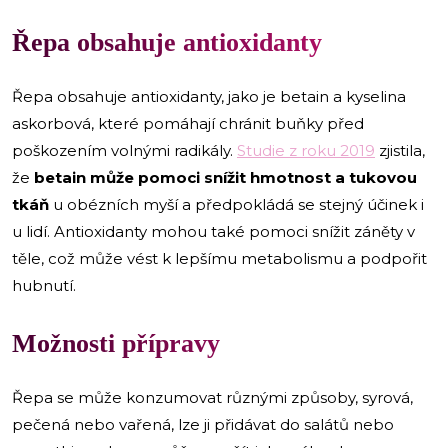
Řepa obsahuje antioxidanty
Řepa obsahuje antioxidanty, jako je betain a kyselina
askorbová, které pomáhají chránit buňky před
poškozením volnými radikály.
Studie z roku 2019
zjistila,
že
betain může pomoci snížit hmotnost a tukovou
tkáň
u obézních myší a předpokládá se stejný účinek i
u lidí. Antioxidanty mohou také pomoci snížit záněty v
těle, což může vést k lepšímu metabolismu a podpořit
hubnutí.
Možnosti přípravy
Řepa se může konzumovat různými způsoby, syrová,
pečená nebo vařená, lze ji přidávat do salátů nebo