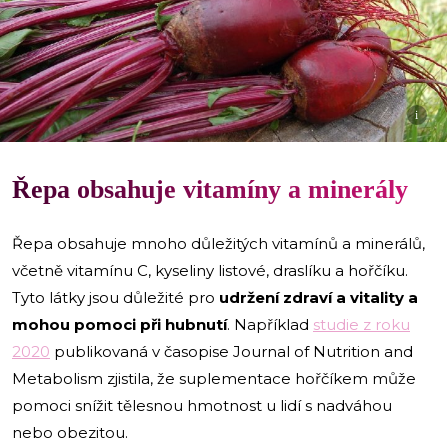
i
Řepa obsahuje vitamíny a minerály
Řepa obsahuje mnoho důležitých vitamínů a minerálů,
včetně vitamínu C, kyseliny listové, draslíku a hořčíku.
Tyto látky jsou důležité pro
udržení zdraví a vitality a
mohou pomoci při hubnutí
. Například
studie z roku
2020
publikovaná v časopise Journal of Nutrition and
Metabolism zjistila, že suplementace hořčíkem může
pomoci snížit tělesnou hmotnost u lidí s nadváhou
nebo obezitou.