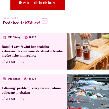
Vstoupit do diskuze
Autor článku
Redakce JakZdravě
PR články
|
16917
Domácí zavařování bez drahého
vybavení: Jak úspěšně sterilovat v troubě,
myčce nebo mikrovlnce
ČÍST DÁLE
PR články
|
18026
Littering: problém, který začíná jedním
odhozeným obalem
ČÍST DÁLE