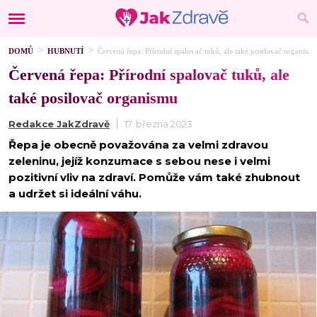
DOMŮ
HUBNUTÍ
Červená řepa: Přírodní spalovač tuků, ale také posilovač organism
Červená řepa: Přírodní spalovač tuků, ale
také posilovač organismu
Redakce JakZdravě
17. března 2023
Řepa je obecně považována za velmi zdravou
zeleninu, jejíž konzumace s sebou nese i velmi
pozitivní vliv na zdraví. Pomůže vám také zhubnout
a udržet si ideální váhu.