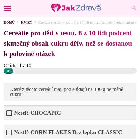
DOMŮ
KVÍZY
Cereálie pro děti v testu. 8 z 10 lidí podcení skutečný obsah cukru dř
Cereálie pro děti v testu. 8 z 10 lidí podcení
skutečný obsah cukru dřív, než se dostanou
k polovině otázek
Otázka 1 z 10
0%
Které z těchto cereálií mají podle údajů na 100 g nejméně
cukru?
Nestlé CHOCAPIC
Nestlé CORN FLAKES Bez lepku CLASSIC