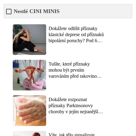
Nestlé CINI MINIS
Dokážete odlišit příznaky
klasické deprese od příznaků
bipolární poruchy? Pod 6
bodů z 10 naznačuje, že
rozdíl nezná ani vaše okolí
Tušíte, které příznaky
mohou být prvním
varováním před rakovinou
děložního čípku? Správně
odpoví jen ty, kdo
preventivní prohlídky
Dokážete rozpoznat
neberou jako ztrátu času
příznaky Parkinsonovy
choroby v jejím nejranějším
stádiu? Lékaři varují, že
první signály přicházejí o
roky dřív, než se objeví třes
Víte, jak tělo signalizuje
rukou