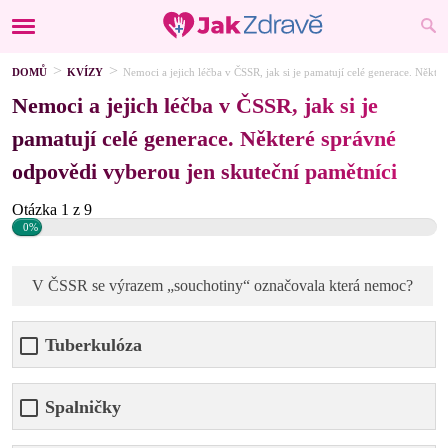
DOMŮ
KVÍZY
Nemoci a jejich léčba v ČSSR, jak si je pamatují celé generace. Někt
Nemoci a jejich léčba v ČSSR, jak si je
pamatují celé generace. Některé správné
odpovědi vyberou jen skuteční pamětníci
Otázka 1 z 9
0%
V ČSSR se výrazem „souchotiny“ označovala která nemoc?
Tuberkulóza
Spalničky