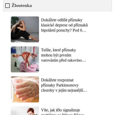
Žloutenka
Dokážete odlišit příznaky
klasické deprese od příznaků
bipolární poruchy? Pod 6
bodů z 10 naznačuje, že
rozdíl nezná ani vaše okolí
Tušíte, které příznaky
mohou být prvním
varováním před rakovinou
děložního čípku? Správně
odpoví jen ty, kdo
preventivní prohlídky
Dokážete rozpoznat
neberou jako ztrátu času
příznaky Parkinsonovy
choroby v jejím nejranějším
stádiu? Lékaři varují, že
první signály přicházejí o
roky dřív, než se objeví třes
Víte, jak tělo signalizuje
rukou