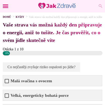
DOMŮ
KVÍZY
Vaše strava vás možná každý den připravuje o energii, aniž to tušíte. J
Vaše strava vás možná každý den připravuje
o energii, aniž to tušíte. Je čas prověřit, co o
svém jídle skutečně víte
Otázka 1 z 10
0%
Co nejčastěji zvyšuje riziko ospalosti po jídle?
Malá svačina s ovocem
Velká, energeticky bohatá porce