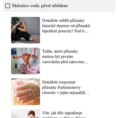
Sklenice vody před obědem
Dokážete odlišit příznaky
klasické deprese od příznaků
bipolární poruchy? Pod 6
bodů z 10 naznačuje, že
rozdíl nezná ani vaše okolí
Tušíte, které příznaky
mohou být prvním
varováním před rakovinou
děložního čípku? Správně
odpoví jen ty, kdo
preventivní prohlídky
Dokážete rozpoznat
neberou jako ztrátu času
příznaky Parkinsonovy
choroby v jejím nejranějším
stádiu? Lékaři varují, že
první signály přicházejí o
roky dřív, než se objeví třes
Víte, jak tělo signalizuje
rukou