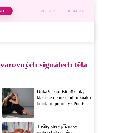
REDAKCE
KONTAKT
 varovných signálech těla
Dokážete odlišit příznaky
klasické deprese od příznaků
bipolární poruchy? Pod 6
bodů z 10 naznačuje, že
rozdíl nezná ani vaše okolí
Tušíte, které příznaky
mohou být prvním