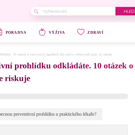
PORADNA
VÝŽIVA
ZDRAVÍ
ládáte. 10 otázek o varovných signálech těla stačí a většina lidí zjistí, že riskuje
tivní prohlídku odkládáte. 10 otázek o
že riskuje
ecnou preventivní prohlídku u praktického lékaře?