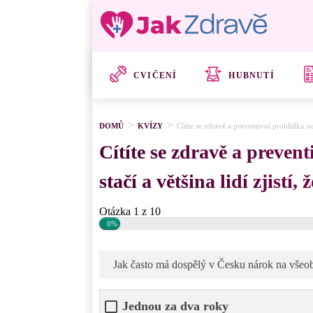
CVIČENÍ
HUBNUTÍ
DOMŮ
KVÍZY
Cítíte se zdravě a preventivní prohlídku odk
Cítíte se zdravě a preven
stačí a většina lidí zjistí, 
Otázka 1 z 10
0%
Jak často má dospělý v Česku nárok na všeob
Jednou za dva roky