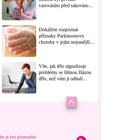
varováním před rakovinou
děložního čípku? Správně
odpoví jen ty, kdo
preventivní prohlídky
Dokážete rozpoznat
neberou jako ztrátu času
příznaky Parkinsonovy
choroby v jejím nejranějším
stádiu? Lékaři varují, že
první signály přicházejí o
roky dřív, než se objeví třes
Víte, jak tělo signalizuje
rukou
problémy se štítnou žlázou
dřív, než vám ji odhalí
krevní testy? Záludná nemoc
napodobuje únavu a stres a
mnozí ji přehlíží roky
ahu je bez písemného