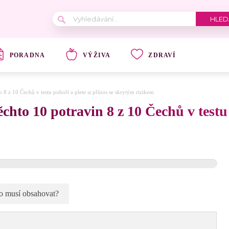
PORADNA
VÝŽIVA
ZDRAVÍ
in 8 z 10 Čechů v testu pohoří a plete si přínos se skrytým rizikem
těchto 10 potravin 8 z 10 Čechů v testu
co musí obsahovat?