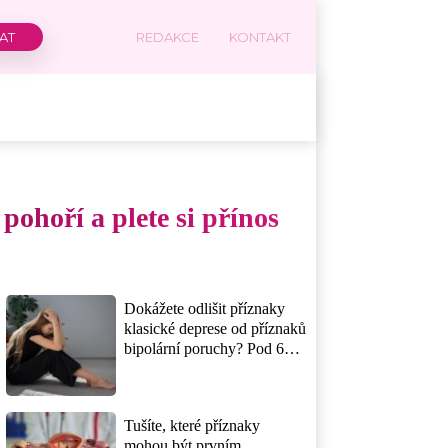
REDAKCE
KONTAKT
 pohoří a plete si přínos
Dokážete odlišit příznaky
klasické deprese od příznaků
bipolární poruchy? Pod 6
bodů z 10 naznačuje, že
rozdíl nezná ani vaše okolí
Tušíte, které příznaky
mohou být prvním