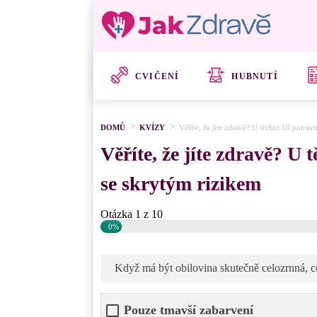
CVIČENÍ
HUBNUTÍ
DOMŮ
KVÍZY
Věříte, že jíte zdravě? U těchto 10 potrav
Věříte, že jíte zdravě? U 
se skrytým rizikem
Otázka 1 z 10
0%
Když má být obilovina skutečně celozrnná, 
Pouze tmavší zabarvení