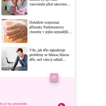
varováním před rakovinou
děložního čípku? Správně
odpoví jen ty, kdo
preventivní prohlídky
Dokážete rozpoznat
neberou jako ztrátu času
příznaky Parkinsonovy
choroby v jejím nejranějším
stádiu? Lékaři varují, že
první signály přicházejí o
roky dřív, než se objeví třes
Víte, jak tělo signalizuje
rukou
problémy se štítnou žlázou
dřív, než vám ji odhalí
krevní testy? Záludná nemoc
napodobuje únavu a stres a
mnozí ji přehlíží roky
ahu je bez písemného