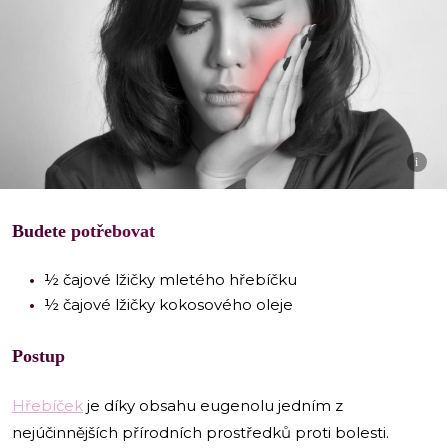
i
Budete potřebovat
½ čajové lžičky mletého hřebíčku
½ čajové lžičky kokosového oleje
Postup
Hřebíček
je díky obsahu eugenolu jedním z
nejúčinnějších přírodních prostředků proti bolesti.