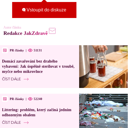
Vstoupit do diskuze
Autor článku
Redakce JakZdravě
PR články
|
51131
Domácí zavařování bez drahého
vybavení: Jak úspěšně sterilovat v troubě,
myčce nebo mikrovlnce
ČÍST DÁLE
PR články
|
52240
Littering: problém, který začíná jedním
odhozeným obalem
ČÍST DÁLE