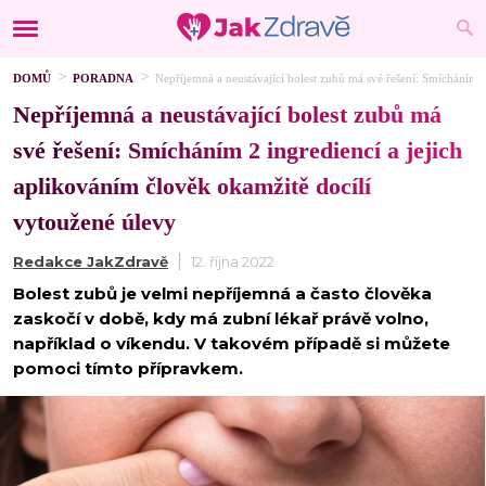
DOMŮ
PORADNA
Nepříjemná a neustávající bolest zubů má své řešení: Smícháním 2
Nepříjemná a neustávající bolest zubů má
své řešení: Smícháním 2 ingrediencí a jejich
aplikováním člověk okamžitě docílí
vytoužené úlevy
Redakce JakZdravě
12. října 2022
Bolest zubů je velmi nepříjemná a často člověka
zaskočí v době, kdy má zubní lékař právě volno,
například o víkendu. V takovém případě si můžete
pomoci tímto přípravkem.