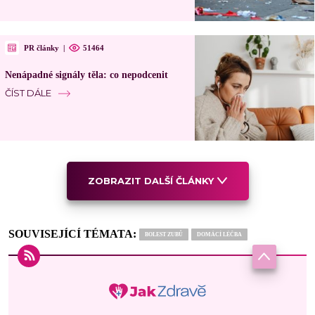
PR články
|
51464
Nenápadné signály těla: co nepodcenit
ČÍST DÁLE
ZOBRAZIT DALŠÍ ČLÁNKY
SOUVISEJÍCÍ TÉMATA:
BOLEST ZUBŮ
DOMÁCÍ LÉČBA