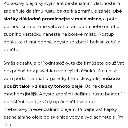
Kokosový olej díky svým antibakteriálním vlastnostem
zabraňuje dalšímu růstu bakterií a zmírňuje zánět.
Obě
složky důkladně promíchejte v malé misce
, a poté
pomocí smotaného vatového tamponu nebo čistého
zubního kartáčku naneste na bolavé místo. Postup
opakujte třikrát denně, abyste se zbavili bolesti zubů a
zánětu.
Směs obsahuje přírodní složky, takže ji můžete používat
bezpečně bez jakýchkoli vedlejších účinků. Pokud se
vám podaří sehnat organický hřebíčkový olej,
můžete
použít také 1-2 kapky tohoto oleje
. Účinek bude
mnohem jistější. Abyste zabránili dalšímu růstu bakterií,
po čištění zubů je vždy opláchněte vodou s
hřebíčkovým esenciálním olejem. Přidejte 2-3 kapky
esenciálního oleje do sklenice vody a vypláchněte si jím
ústa.