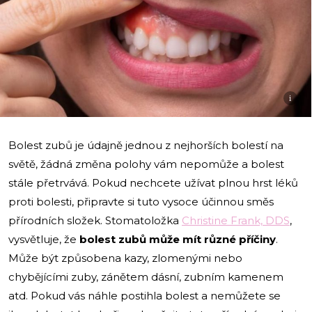
i
Bolest zubů je údajně jednou z nejhorších bolestí na
světě, žádná změna polohy vám nepomůže a bolest
stále přetrvává. Pokud nechcete užívat plnou hrst léků
proti bolesti, připravte si tuto vysoce účinnou směs
přírodních složek. Stomatoložka
Christine Frank, DDS
,
vysvětluje, že
bolest zubů může mít různé příčiny
.
Může být způsobena kazy, zlomenými nebo
chybějícími zuby, zánětem dásní, zubním kamenem
atd. Pokud vás náhle postihla bolest a nemůžete se