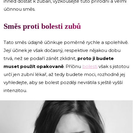
ihned dostat k zubaři, vyzkoušejte tuto přírodní a velmi
účinnou směs.
Směs proti bolesti zubů
Tato směs údajně účinkuje poměrně rychle a spolehlivě.
Její účinek je však dočasný, respektive nějakou dobu
trvá, než se podaří zánět zklidnit,
proto ji budete
muset použít opakovaně
. Příčinu
bolesti
však s jistotou
určí jen zubní lékař, až tedy budete moci, rozhodně jej
vyhledejte, aby se bolest později nevrátila s ještě vyšší
intenzitou.