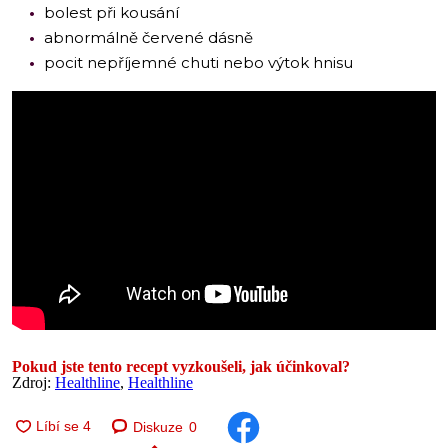
bolest při kousání
abnormálně červené dásně
pocit nepříjemné chuti nebo výtok hnisu
Pokud jste tento recept vyzkoušeli, jak účinkoval?
Zdroj:
Healthline
,
Healthline
Diskuze
0