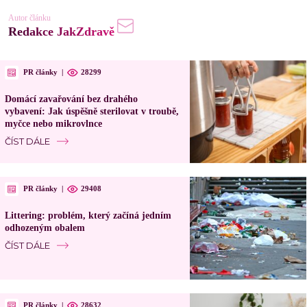
Autor článku
Redakce JakZdravě
PR články
|
28299
Domácí zavařování bez drahého
vybavení: Jak úspěšně sterilovat v troubě,
myčce nebo mikrovlnce
ČÍST DÁLE
PR články
|
29408
Littering: problém, který začíná jedním
odhozeným obalem
ČÍST DÁLE
PR články
|
28632