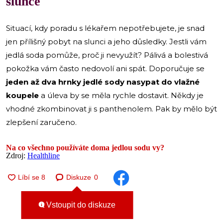
slunce
Situací, kdy poradu s lékařem nepotřebujete, je snad
jen přílišný pobyt na slunci a jeho důsledky. Jestli vám
jedlá soda pomůže, proč ji nevyužít? Pálivá a bolestivá
pokožka vám často nedovolí ani spát. Doporučuje se
jeden až dva hrnky jedlé sody nasypat do vlažné
koupele
a úleva by se měla rychle dostavit. Někdy je
vhodné zkombinovat ji s panthenolem. Pak by mělo být
zlepšení zaručeno.
Na co všechno používáte doma jedlou sodu vy?
Zdroj:
Healthline
Diskuze
0
Vstoupit do diskuze