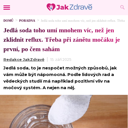
DOMŮ
PORADNA
Jedlá soda toho umí mnohem víc, než jen zklidnit reflux. Třeba 
Jedlá soda toho umí mnohem víc, než jen
zklidnit reflux. Třeba při zánětu močáku je
první, po čem sahám
Redakce JakZdravě
15. září 2025
Jedlá soda, to je nespočet možných způsobů, jak
vám může být nápomocná. Podle lidových rad a
vědeckých studií má například pozitivní vliv na
močový systém. A nejen na něj.