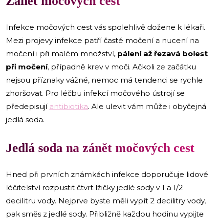
Zánět močových cest
Infekce močových cest vás spolehlivě dožene k lékaři.
Mezi projevy infekce patří časté močení a nucení na
močení i při malém množství,
pálení až řezavá bolest
při močení
, případně krev v moči. Ačkoli ze začátku
nejsou příznaky vážné, nemoc má tendenci se rychle
zhoršovat. Pro léčbu infekcí močového ústrojí se
předepisují
antibiotika
. Ale ulevit vám může i obyčejná
jedlá soda.
Jedlá soda na zánět močových cest
Hned při prvních známkách infekce doporučuje lidové
léčitelství rozpustit čtvrt lžičky jedlé sody v 1 a 1/2
decilitru vody. Nejprve byste měli vypít 2 decilitry vody,
pak směs z jedlé sody. Přibližně každou hodinu vypijte