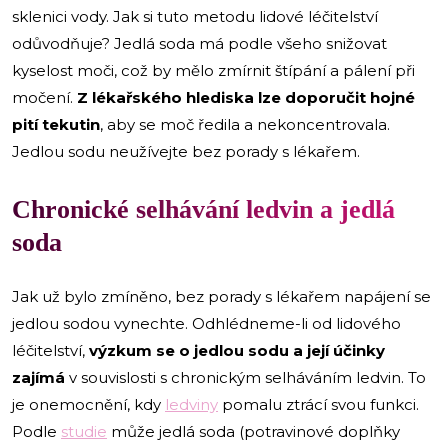
sklenici vody. Jak si tuto metodu lidové léčitelství
odůvodňuje? Jedlá soda má podle všeho snižovat
kyselost moči, což by mělo zmírnit štípání a pálení při
močení.
Z lékařského hlediska lze doporučit hojné
pití tekutin
, aby se moč ředila a nekoncentrovala.
Jedlou sodu neužívejte bez porady s lékařem.
Chronické selhávání ledvin a jedlá
soda
Jak už bylo zmíněno, bez porady s lékařem napájení se
jedlou sodou vynechte. Odhlédneme-li od lidového
léčitelství,
výzkum se o jedlou sodu a její účinky
zajímá
v souvislosti s chronickým selháváním ledvin. To
je onemocnění, kdy
ledviny
pomalu ztrácí svou funkci.
Podle
studie
může jedlá soda (potravinové doplňky