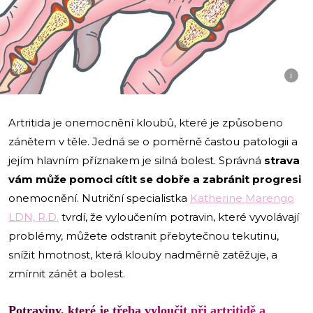
i
Artritida je onemocnění kloubů, které je způsobeno
zánětem v těle. Jedná se o poměrně častou patologii a
jejím hlavním příznakem je silná bolest. Správná
strava
vám může pomoci cítit se dobře a zabránit progresi
onemocnění. Nutriční specialistka
Katherine Marengo
LDN, R.D.
tvrdí, že vyloučením potravin, které vyvolávají
problémy, můžete odstranit přebytečnou tekutinu,
snížit hmotnost, která klouby nadměrně zatěžuje, a
zmírnit zánět a bolest.
Potraviny, které je třeba vyloučit při artritidě a