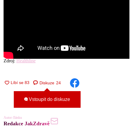
Zdroj:
Healthline
Diskuze
24
Vstoupit do diskuze
Autor článku
Redakce JakZdravě