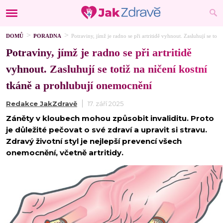
DOMŮ
PORADNA
Potraviny, jímž je radno se při artritidě vyhnout. Zasluhují se tot
Potraviny, jímž je radno se při artritidě
vyhnout. Zasluhují se totiž na ničení kostní
tkáně a prohlubují onemocnění
Redakce JakZdravě
17. září 2025
Záněty v kloubech mohou způsobit invaliditu. Proto
je důležité pečovat o své zdraví a upravit si stravu.
Zdravý životní styl je nejlepší prevencí všech
onemocnění, včetně artritidy.