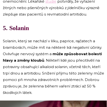
onemocnění. Lékařské
studie
potvrdily, že vyřazení
žitných nebo pšeničných výrobků z jídelníčku výrazně
zlepšuje stav pacientů s revmatoidní artritidou.
5. Solanin
Solanin, který se nachází v lilku, paprice, rajčatech a
bramborách, může mít na některé lidi negativní účinky.
Ovlivňuje nervový systém a
může způsobovat bolesti
hlavy a změny kloubů
. Někteří lidé jsou přecitlivělí na
potraviny obsahující alkaloid solanin, včetně těch, kteří
trpí dnou a artritidou. Snížení příjmu této zeleniny může
pomoci při mnoha zdravotních problémech. Dobrou
zprávou je, že zelenina během vaření ztrácí až 50 %
škodlivých látek.