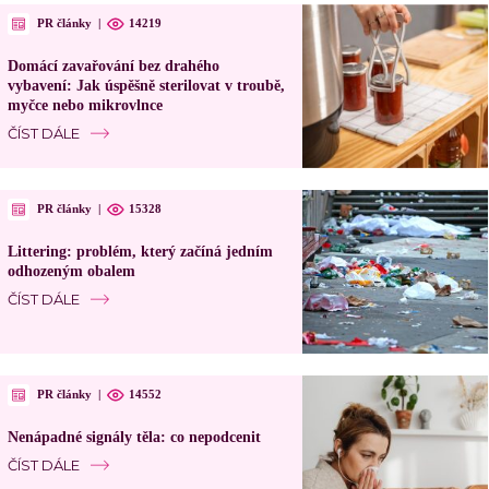
PR články
|
14219
Domácí zavařování bez drahého
vybavení: Jak úspěšně sterilovat v troubě,
myčce nebo mikrovlnce
ČÍST DÁLE
PR články
|
15328
Littering: problém, který začíná jedním
odhozeným obalem
ČÍST DÁLE
PR články
|
14552
Nenápadné signály těla: co nepodcenit
ČÍST DÁLE