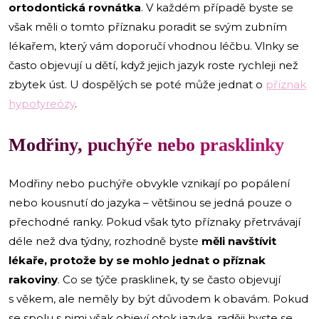
ortodontická rovnátka
. V každém případě byste se
však měli o tomto příznaku poradit se svým zubním
lékařem, který vám doporučí vhodnou léčbu. Vlnky se
často objevují u dětí, když jejich jazyk roste rychleji než
zbytek úst. U dospělých se poté může jednat o
příznak
hypotyreózy
.
Modřiny, puchýře nebo prasklinky
Modřiny nebo puchýře obvykle vznikají po popálení
nebo kousnutí do jazyka – většinou se jedná pouze o
přechodné ranky. Pokud však tyto příznaky přetrvávají
déle než dva týdny, rozhodně byste
měli navštívit
lékaře, protože by se mohlo jednat o příznak
rakoviny
. Co se týče prasklinek, ty se často objevují
s věkem, ale neměly by být důvodem k obavám. Pokud
se spolu s nimi však objeví otok jazyka, raději byste se