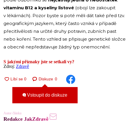
vitamínu B12 a kyseliny listové
(obojí lze zakoupit
v lékárnách). Pozor byste si poté měli dát také před tzv.
geografickým jazykem, který často vzniká v případě
přecitlivělosti na určité druhy potravin, zubních past
nebo koření. Tento vzhled se připisuje genetické složce
a obecně nepředstavuje žádný typ onemocnění.
S jakými příznaky jste se setkali vy?
Zdroj:
Zdravě
Diskuze
0
Vstoupit do diskuze
Autor článku
Redakce JakZdravě