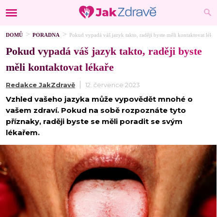
DOMŮ
PORADNA
Pokud vypadá váš jazyk takto, raději byste měli kontaktovat léka
Pokud vypadá váš jazyk takto, raději byste
měli kontaktovat lékaře
Redakce JakZdravě
12. července 2023
Vzhled vašeho jazyka může vypovědět mnohé o
vašem zdraví. Pokud na sobě rozpoznáte tyto
příznaky, raději byste se měli poradit se svým
lékařem.