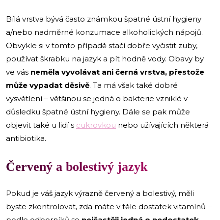
Bílá vrstva bývá často známkou špatné ústní hygieny
a/nebo nadměrné konzumace alkoholických nápojů.
Obvykle si v tomto případě stačí dobře vyčistit zuby,
používat škrabku na jazyk a pít hodně vody. Obavy by
ve vás
neměla vyvolávat ani černá vrstva, přestože
může vypadat děsivě
. Ta má však také dobré
vysvětlení – většinou se jedná o bakterie vzniklé v
důsledku špatné ústní hygieny. Dále se pak může
objevit také u lidí s
cukrovkou
nebo užívajících některá
antibiotika.
Červený a bolestivý jazyk
Pokud je váš jazyk výrazně červený a bolestivý, měli
byste zkontrolovat, zda máte v těle dostatek vitamínů –
podle odborníků se
nejčastěji jedná o nedostatek