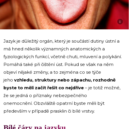
i
Jazyk je důležitý orgán, který je součástí dutiny ústní a
má hned několik významných anatomických a
fyziologických funkcí, včetně chuti, mluvení a polykání.
Pomáhá také při čištění úst. Pokud se však na něm
objeví nějaké změny, a to zejména co se týče
jeho
vzhledu, struktury nebo zápachu, rozhodně
byste to měli začít řešit co nejdříve
– je totiž možné,
že se jedná o příznaky nebezpečného
onemocnění. Obzvláště opatrní byste měli být
především v případě prasklin či bílé vrstvy.
Bílé čáry na jazyku