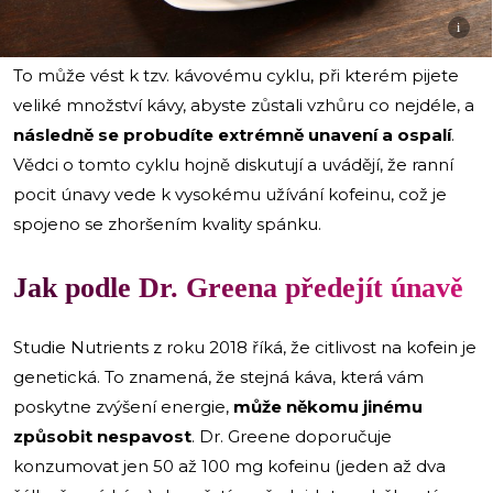
i
To může vést k tzv. kávovému cyklu, při kterém pijete
veliké množství kávy, abyste zůstali vzhůru co nejdéle, a
následně se probudíte extrémně unavení a ospalí
.
Vědci o tomto cyklu hojně diskutují a uvádějí, že ranní
pocit únavy vede k vysokému užívání kofeinu, což je
spojeno se zhoršením kvality spánku.
Jak podle Dr. Greena předejít únavě
Studie Nutrients z roku 2018 říká, že citlivost na kofein je
genetická. To znamená, že stejná káva, která vám
poskytne zvýšení energie,
může někomu jinému
způsobit nespavost
. Dr. Greene doporučuje
konzumovat jen 50 až 100 mg kofeinu (jeden až dva