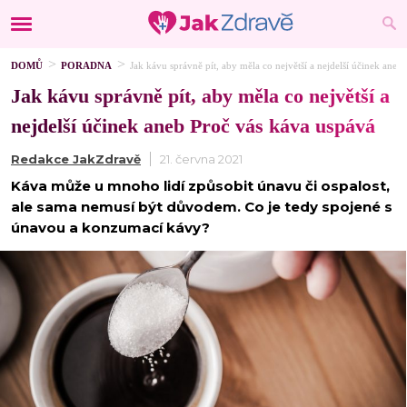
DOMŮ
PORADNA
Jak kávu správně pít, aby měla co největší a nejdelší účinek aneb
Jak kávu správně pít, aby měla co největší a
nejdelší účinek aneb Proč vás káva uspává
Redakce JakZdravě
21. června 2021
Káva může u mnoho lidí způsobit únavu či ospalost,
ale sama nemusí být důvodem. Co je tedy spojené s
únavou a konzumací kávy?