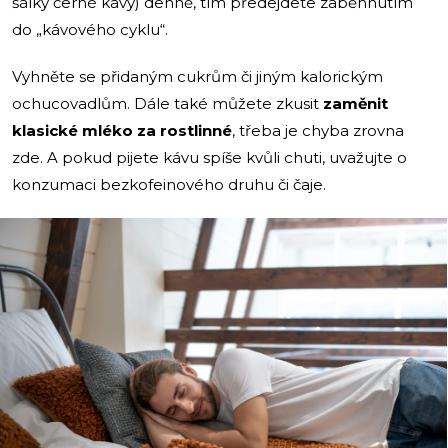
šálky černé kávy) denně, tím předejdete zaběhnutím
do „kávového cyklu“.
Vyhněte se přidaným cukrům či jiným kalorickým
ochucovadlům. Dále také můžete zkusit
zaměnit
klasické mléko za rostlinné
, třeba je chyba zrovna
zde. A pokud pijete kávu spíše kvůli chuti, uvažujte o
konzumaci bezkofeinového druhu či čaje.