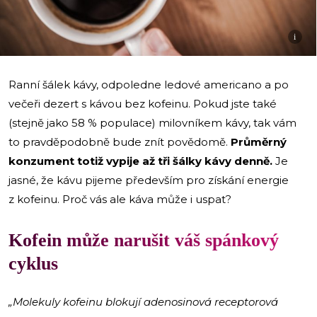
i
Ranní šálek kávy, odpoledne ledové americano a po
večeři dezert s kávou bez kofeinu. Pokud jste také
(stejně jako 58 % populace) milovníkem kávy, tak vám
to pravděpodobně bude znít povědomě.
Průměrný
konzument totiž vypije až tři šálky kávy denně.
Je
jasné, že kávu pijeme především pro získání energie
z kofeinu. Proč vás ale káva může i uspat?
Kofein může narušit váš spánkový
cyklus
„Molekuly kofeinu blokují adenosinová receptorová