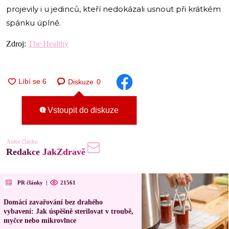
projevily i u jedinců, kteří nedokázali usnout při krátkém
spánku úplně.
Zdroj:
The Healthy
Diskuze
0
Vstoupit do diskuze
Autor článku
Redakce JakZdravě
PR články
|
21561
Domácí zavařování bez drahého
vybavení: Jak úspěšně sterilovat v troubě,
myčce nebo mikrovlnce