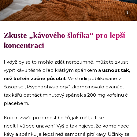
i
Zkuste „kávového šlofíka“ pro lepší
koncentraci
I když by se to mohlo zdát nerozumné, můžete zkusit
vypít kávu těsně před krátkým spánkem a
usnout tak,
než kofein začne působit
. Ve studii publikované v
časopise „Psychophysiology“ zkombinovalo dvanáct
taxikářů patnáctiminutový spánek s 200 mg kofeinu či
placebem.
Kofein zvýšil pozornost řidičů, jak měl, a ti se
necítili vůbec unavení. Vyšlo tak najevo, že kombinace
kávy a spánku je lepší než samotné pití kávy. Účinky se