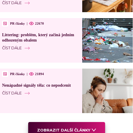
ČÍST DÁLE
PR články
|
22670
Littering: problém, který začíná jedním
odhozeným obalem
ČÍST DÁLE
PR články
|
21894
Nenápadné signály těla: co nepodcenit
ČÍST DÁLE
ZOBRAZIT DALŠÍ ČLÁNKY