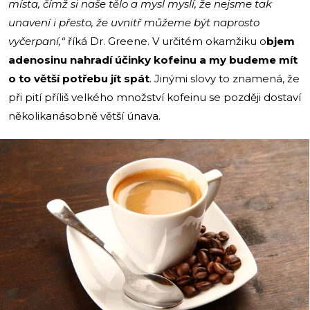
místa, čímž si naše tělo a mysl myslí, že nejsme tak
unavení i přesto, že uvnitř můžeme být naprosto
vyčerpaní,“
říká Dr. Greene. V určitém okamžiku o
bjem
adenosinu nahradí účinky kofeinu a my budeme mít
o to větší potřebu jít spát
. Jinými slovy to znamená, že
při pití příliš velkého množství kofeinu se později dostaví
několikanásobně větší únava.