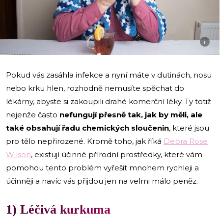
i
Pokud vás zasáhla infekce a nyní máte v dutinách, nosu
nebo krku hlen, rozhodně nemusíte spěchat do
lékárny, abyste si zakoupili drahé komerční léky. Ty totiž
nejenže často
nefungují přesně tak, jak by měli, ale
také obsahují řadu chemických sloučenin
, které jsou
pro tělo nepřirozené. Kromě toho, jak říká
Debra Rose
Wilson
, existují účinné přírodní prostředky, které vám
pomohou tento problém vyřešit mnohem rychleji a
účinněji a navíc vás přijdou jen na velmi málo peněz.
1) Léčivá kurkuma