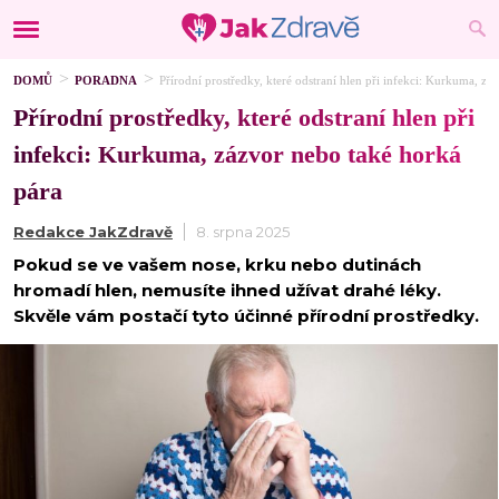
DOMŮ
PORADNA
Přírodní prostředky, které odstraní hlen při infekci: Kurkuma, zá
Přírodní prostředky, které odstraní hlen při
infekci: Kurkuma, zázvor nebo také horká
pára
Redakce JakZdravě
8. srpna 2025
Pokud se ve vašem nose, krku nebo dutinách
hromadí hlen, nemusíte ihned užívat drahé léky.
Skvěle vám postačí tyto účinné přírodní prostředky.