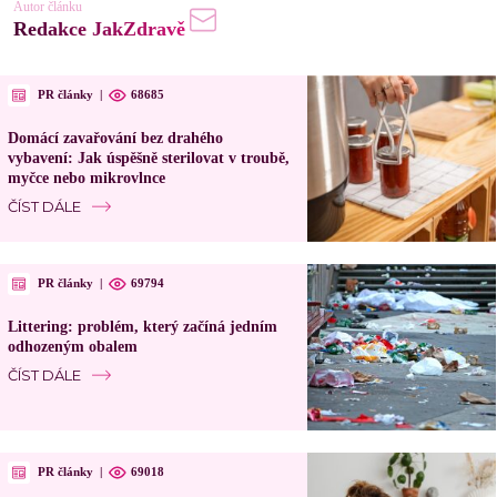
Autor článku
Redakce JakZdravě
PR články
|
68685
Domácí zavařování bez drahého
vybavení: Jak úspěšně sterilovat v troubě,
myčce nebo mikrovlnce
ČÍST DÁLE
PR články
|
69794
Littering: problém, který začíná jedním
odhozeným obalem
ČÍST DÁLE
PR články
|
69018