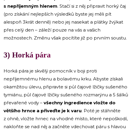
s nepříjemným hlenem
. Stačí si z něj připravit horký čaj
(pro získání nejlepších výsledků byste jej měli pít
alespoň 3krát denně) nebo jej nasekat a plátky žvýkat
přes celý den – záleží pouze na vás a vašich
možnostech. Změnu však pocítíte již po prvním soustu.
3) Horká pára
Horká pára je skvělý pomocník v boji proti
nepříjemnému hlenu a bolavému krku. Abyste získali
okamžitou úlevu, připravte si půl čajové lžičky sušeného
tymiánu, půl čajové lžičky sušeného rozmarýnu a 5 šálků
převařené vody –
všechny ingredience vložte do
většího hrnce a přiveďte je k varu
. Poté je stáhněte
z ohně, vložte hrnec na vhodné místo, které nepoškodí,
nakloňte se nad něj a začněte vdechovat páru s hlavou