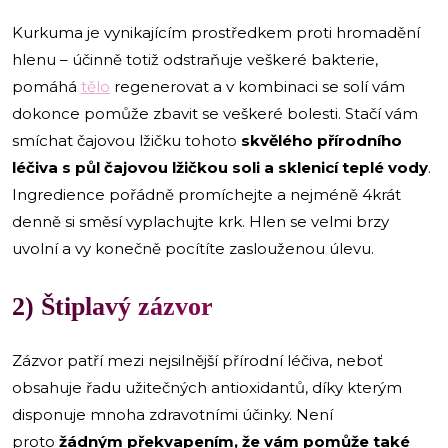
Kurkuma je vynikajícím prostředkem proti hromadění
hlenu – účinně totiž odstraňuje veškeré bakterie,
pomáhá
tělo
regenerovat a v kombinaci se solí vám
dokonce pomůže zbavit se veškeré bolesti. Stačí vám
smíchat čajovou lžičku tohoto
skvělého přírodního
léčiva s půl čajovou lžičkou soli a sklenicí teplé vody
.
Ingredience pořádně promíchejte a nejméně 4krát
denně si směsí vyplachujte krk. Hlen se velmi brzy
uvolní a vy konečně pocítíte zaslouženou úlevu.
2) Štiplavý zázvor
Zázvor patří mezi nejsilnější přírodní léčiva, neboť
obsahuje řadu užitečných antioxidantů, díky kterým
disponuje mnoha zdravotními účinky. Není
proto
žádným překvapením, že vám pomůže také