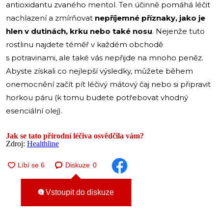
antioxidantu zvaného mentol. Ten účinně pomáhá léčit
nachlazení a zmírňovat
nepříjemné příznaky, jako je
hlen v dutinách, krku nebo také nosu
. Nejenže tuto
rostlinu najdete téměř v každém obchodě
s potravinami, ale také vás nepřijde na mnoho peněz.
Abyste získali co nejlepší výsledky, můžete během
onemocnění začít pít léčivý mátový čaj nebo si připravit
horkou páru (k tomu budete potřebovat vhodný
esenciální olej).
Jak se tato přírodní léčiva osvědčila vám?
Zdroj:
Healthline
Diskuze
0
Vstoupit do diskuze