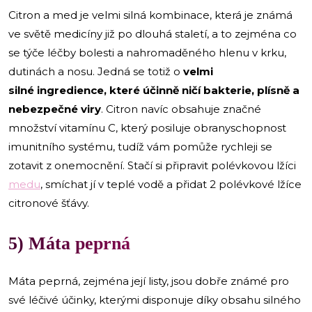
Citron a med je velmi silná kombinace, která je známá
ve světě medicíny již po dlouhá staletí, a to zejména co
se týče léčby bolesti a nahromaděného hlenu v krku,
dutinách a nosu. Jedná se totiž o
velmi
silné
ingredience, které účinně ničí bakterie, plísně a
nebezpečné viry
. Citron navíc obsahuje značné
množství vitamínu C, který posiluje obranyschopnost
imunitního systému, tudíž vám pomůže rychleji se
zotavit z onemocnění. Stačí si připravit polévkovou lžíci
medu
, smíchat jí v teplé vodě a přidat 2 polévkové lžíce
citronové šťávy.
5) Máta peprná
Máta peprná, zejména její listy, jsou dobře známé pro
své léčivé účinky, kterými disponuje díky obsahu silného