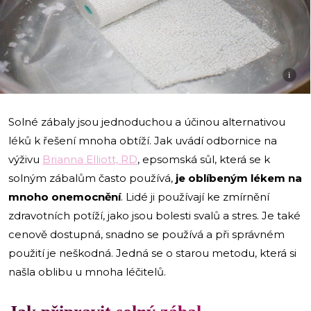
i
Solné zábaly jsou jednoduchou a účinou alternativou
léků k řešení mnoha obtíží. Jak uvádí odbornice na
výživu
Brianna Elliott, RD
, epsomská sůl, která se k
solným zábalům často používá,
je oblíbeným lékem na
mnoho onemocnění
. Lidé ji používají ke zmírnění
zdravotních potíží, jako jsou bolesti svalů a stres. Je také
cenově dostupná, snadno se používá a při správném
použití je neškodná. Jedná se o starou metodu, která si
našla oblibu u mnoha léčitelů.