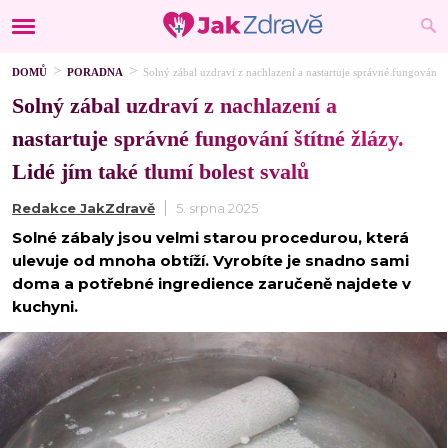
DOMŮ
PORADNA
Solný zábal uzdraví z nachlazení a nastartuje správné fungování št
Solný zábal uzdraví z nachlazení a
nastartuje správné fungování štítné žlázy.
Lidé jím také tlumí bolest svalů
Redakce JakZdravě
5. srpna 2025
Solné zábaly jsou velmi starou procedurou, která
ulevuje od mnoha obtíží. Vyrobíte je snadno sami
doma a potřebné ingredience zaručeně najdete v
kuchyni.