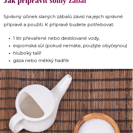
Jak připravit solný zábal
Správný účinek slaných zábalů závisí na jejich správné
přípravě a použití. K přípravě budete potřebovat:
1 litr převařené nebo destilované vody,
espomská sůl (pokud nemáte, použijte obyčejnou)
hluboký talíř
gáza nebo měkký hadřík