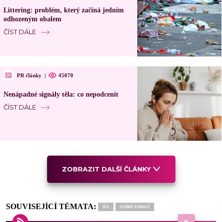
Littering: problém, který začíná jedním
odhozeným obalem
ČÍST DÁLE
PR články
|
45070
Nenápadné signály těla: co nepodcenit
ČÍST DÁLE
ZOBRAZIT DALŠÍ ČLÁNKY
SOUVISEJÍCÍ TÉMATA:
SŮL
VLHKÉ ZÁBALY