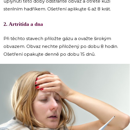
uplynutí této doby odstraňte obvaz a otřete kůži
sterilním hadříkem. Ošetření aplikujte 6 až 8 krát.
2. Artritida a dna
Při těchto stavech přiložte gázu a ovažte širokým
obvazem. Obvaz nechte přiložený po dobu 8 hodin.
Ošetření opakujte denně po dobu 15 dnů.