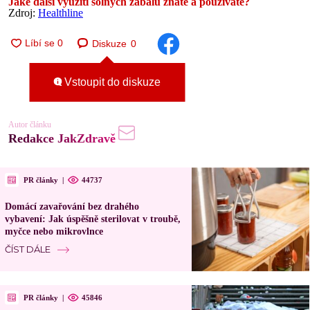
Jaké další využití solných zábalů znáte a používáte?
Zdroj:
Healthline
Diskuze
0
Vstoupit do diskuze
Autor článku
Redakce JakZdravě
PR články
|
44737
Domácí zavařování bez drahého
vybavení: Jak úspěšně sterilovat v troubě,
myčce nebo mikrovlnce
ČÍST DÁLE
PR články
|
45846