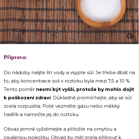
i
Příprava:
Do nádoby nalijte litr vody a vsypte sůl. Je třeba dbát na
to, aby koncentrace soli v roztoku byla mezi 7,5 a 10 %.
Tento poměr
nesmí být vyšší, protože by mohlo dojít
k poškození zdraví
. Důkladně promíchejte, aby se sůl
zcela rozpustila. Poté vezměte gázu nebo měkký
hadřík a namočte jej do roztoku.
Obvaz jemně vyždímejte a přiložte na omytou a
osušenou pokožku. Obvaz by měl zcela přilnout k