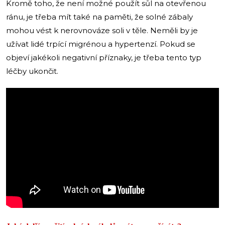
Kromě toho, že není možné použít sůl na otevřenou
ránu, je třeba mít také na paměti, že solné zábaly
mohou vést k nerovnováze soli v těle. Neměli by je
užívat lidé trpící migrénou a hypertenzí. Pokud se
objeví jakékoli negativní příznaky, je třeba tento typ
léčby ukončit.