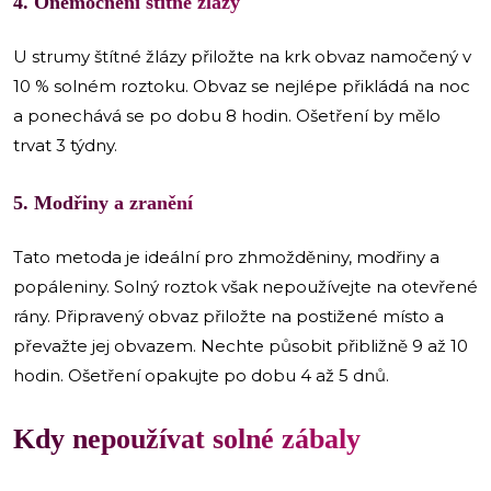
4. Onemocnění štítné žlázy
U strumy štítné žlázy přiložte na krk obvaz namočený v
10 % solném roztoku. Obvaz se nejlépe přikládá na noc
a ponechává se po dobu 8 hodin. Ošetření by mělo
trvat 3 týdny.
5. Modřiny a zranění
Tato metoda je ideální pro zhmožděniny, modřiny a
popáleniny. Solný roztok však nepoužívejte na otevřené
rány. Připravený obvaz přiložte na postižené místo a
převažte jej obvazem. Nechte působit přibližně 9 až 10
hodin. Ošetření opakujte po dobu 4 až 5 dnů.
Kdy nepoužívat solné zábaly