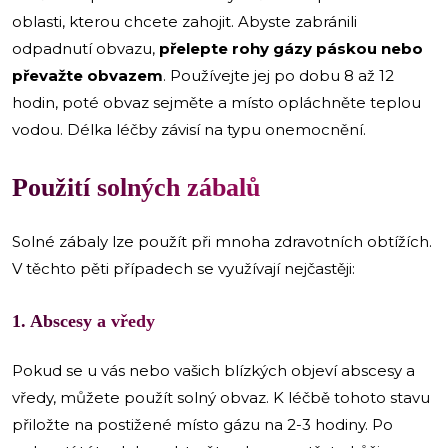
oblasti, kterou chcete zahojit. Abyste zabránili
odpadnutí obvazu,
přelepte rohy gázy páskou nebo
převažte obvazem
. Používejte jej po dobu 8 až 12
hodin, poté obvaz sejměte a místo opláchněte teplou
vodou. Délka léčby závisí na typu onemocnění.
Použití solných zábalů
Solné zábaly lze použít při mnoha zdravotních obtížích.
V těchto pěti případech se využívají nejčastěji:
1. Abscesy a vředy
Pokud se u vás nebo vašich blízkých objeví abscesy a
vředy, můžete použít solný obvaz. K léčbě tohoto stavu
přiložte na postižené místo gázu na 2-3 hodiny. Po