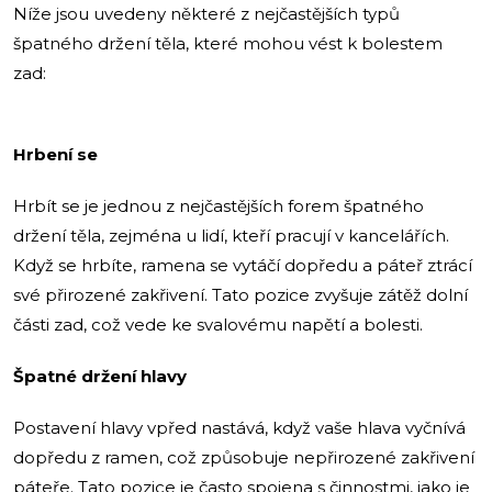
Níže jsou uvedeny některé z nejčastějších typů
špatného držení těla, které mohou vést k bolestem
zad:
Hrbení se
Hrbít se je jednou z nejčastějších forem špatného
držení těla, zejména u lidí, kteří pracují v kancelářích.
Když se hrbíte, ramena se vytáčí dopředu a páteř ztrácí
své přirozené zakřivení. Tato pozice zvyšuje zátěž dolní
části zad, což vede ke svalovému napětí a bolesti.
Špatné držení hlavy
Postavení hlavy vpřed nastává, když vaše hlava vyčnívá
dopředu z ramen, což způsobuje nepřirozené zakřivení
páteře. Tato pozice je často spojena s činnostmi, jako je