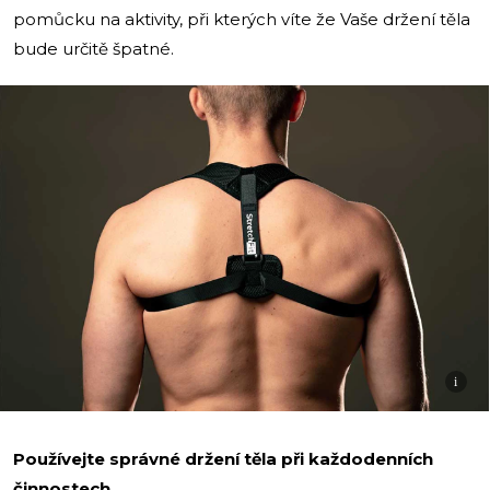
pomůcku na aktivity, při kterých víte že Vaše držení těla
bude určitě špatné.
i
Používejte správné držení těla při každodenních
činnostech