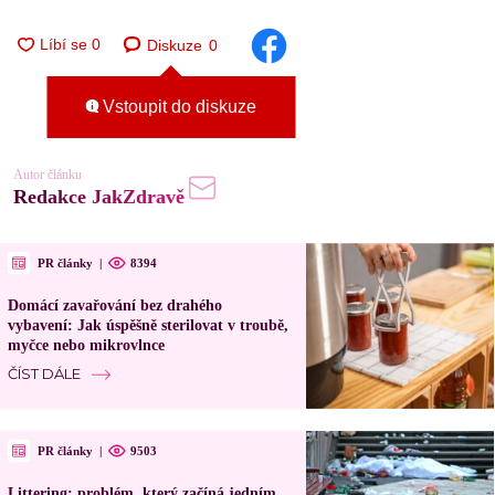
Diskuze
0
Vstoupit do diskuze
Autor článku
Redakce JakZdravě
PR články
|
8394
Domácí zavařování bez drahého
vybavení: Jak úspěšně sterilovat v troubě,
myčce nebo mikrovlnce
ČÍST DÁLE
PR články
|
9503
Littering: problém, který začíná jedním