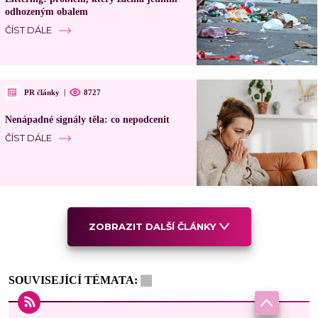
odhozeným obalem
ČÍST DÁLE
PR články
|
8727
Nenápadné signály těla: co nepodcenit
ČÍST DÁLE
ZOBRAZIT DALŠÍ ČLÁNKY
SOUVISEJÍCÍ TÉMATA: