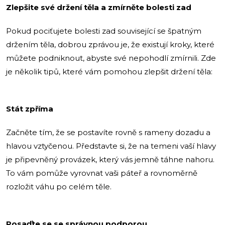
Zlepšite své držení těla a zmírněte bolesti zad
Pokud pociťujete bolesti zad související se špatným
držením těla, dobrou zprávou je, že existují kroky, které
můžete podniknout, abyste své nepohodlí zmírnili. Zde
je několik tipů, které vám pomohou zlepšit držení těla:
Stát zpříma
Začněte tím, že se postavíte rovně s rameny dozadu a
hlavou vztyčenou. Představte si, že na temeni vaší hlavy
je připevněný provázek, který vás jemně táhne nahoru.
To vám pomůže vyrovnat vaši páteř a rovnoměrně
rozložit váhu po celém těle.
Posaďte se se správnou podporou