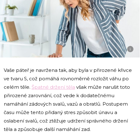
i
Vaše páteř je navržena tak, aby byla v přirozené křivce
ve tvaru S, což pomáhá rovnoměrně rozložit váhu po
celém těle.
Špatné držení těla
však může narušit toto
přirozené zarovnání, což vede k dodatečnému
namáhání zádových svalů, vazů a obratlů. Postupem
času může tento přidaný stres způsobit únavu a
oslabení svalů, což ztěžuje udržení správného držení
těla a způsobuje další namáhání zad.