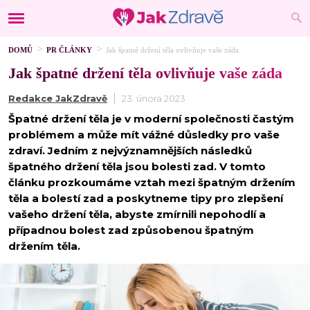
DOMŮ
PR ČLÁNKY
Jak špatné držení těla ovlivňuje vaše záda
Jak špatné držení těla ovlivňuje vaše záda
Redakce JakZdravě
23. února 2023
Špatné držení těla je v moderní společnosti častým
problémem a může mít vážné důsledky pro vaše
zdraví. Jedním z nejvýznamnějších následků
špatného držení těla jsou bolesti zad. V tomto
článku prozkoumáme vztah mezi špatným držením
těla a bolestí zad a poskytneme tipy pro zlepšení
vašeho držení těla, abyste zmírnili nepohodlí a
případnou bolest zad způsobenou špatným
držením těla.