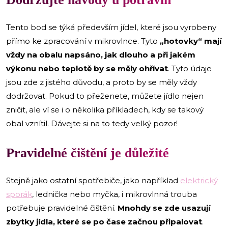
Tento bod se týká především jídel, které jsou vyrobeny
přímo ke zpracování v mikrovlnce. Tyto
„hotovky“ mají
vždy na obalu napsáno, jak dlouho a při jakém
výkonu nebo teplotě by se měly ohřívat
. Tyto údaje
jsou zde z jistého důvodu, a proto by se měly vždy
dodržovat. Pokud to přeženete, můžete jídlo nejen
zničit, ale ví se i o několika příkladech, kdy se takový
obal vznítil. Dávejte si na to tedy velký pozor!
Pravidelné čištění je důležité
Stejně jako ostatní spotřebiče, jako například
elektrický
sporák
, lednička nebo myčka, i mikrovlnná trouba
potřebuje pravidelné čištění.
Mnohdy se zde usazují
zbytky jídla, které se po čase začnou připalovat
.