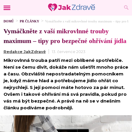
DOMŮ
PR ČLÁNKY
Vymáčkněte z vaší mikrovlnné trouby maximum – tipy pro bezp
Vymáčkněte z vaší mikrovlnné trouby
maximum – tipy pro bezpečné ohřívání jídla
Redakce JakZdravě
13. července 2023
Mikrovlnná trouba patří mezi oblíbené spotřebiče.
Není se čemu divit, dokáže nám ušetřit mnoho práce
a času. Obzvláště nepostradatelným pomocníkem
je, když máme hlad a potřebujeme jídlo ohřát co
nejrychleji. S její pomocí máte hotovo za pár minut.
Ovšem i takové ohřívání má svá pravidla, pokud pro
vás má být bezpečné. A právě na ně se v dnešním
článku podíváme podrobněji.