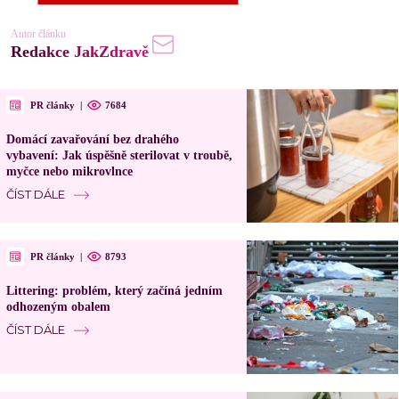
Autor článku
Redakce JakZdravě
PR články
|
7684
Domácí zavařování bez drahého
vybavení: Jak úspěšně sterilovat v troubě,
myčce nebo mikrovlnce
ČÍST DÁLE
PR články
|
8793
Littering: problém, který začíná jedním
odhozeným obalem
ČÍST DÁLE