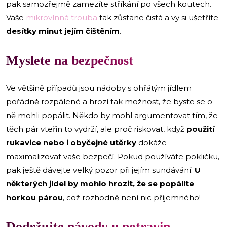
pak samozřejmě zamezíte stříkání po všech koutech.
Vaše
mikrovlnná trouba
tak zůstane čistá a vy si ušetříte
desítky minut jejím čištěním
.
Myslete na bezpečnost
Ve většině případů jsou nádoby s ohřátým jídlem
pořádně rozpálené a hrozí tak možnost, že byste se o
ně mohli popálit. Někdo by mohl argumentovat tím, že
těch pár vteřin to vydrží, ale proč riskovat, když
použití
rukavice nebo i obyčejné utěrky
dokáže
maximalizovat vaše bezpečí. Pokud používáte pokličku,
pak ještě dávejte velký pozor při jejím sundávání.
U
některých jídel by mohlo hrozit, že se popálíte
horkou párou
, což rozhodně není nic příjemného!
Dodržujte návody u potravin