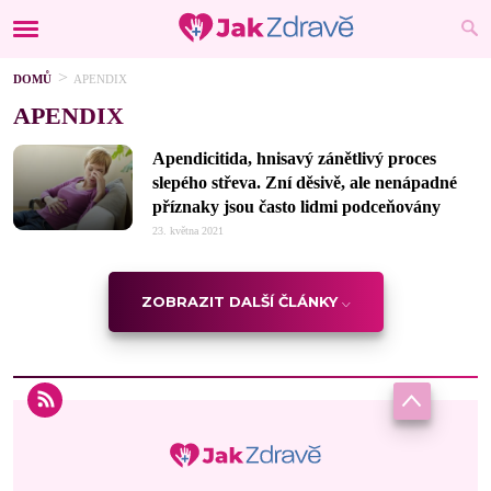
DOMŮ
APENDIX
APENDIX
Apendicitida, hnisavý zánětlivý proces
slepého střeva. Zní děsivě, ale nenápadné
příznaky jsou často lidmi podceňovány
23. května 2021
ZOBRAZIT DALŠÍ ČLÁNKY