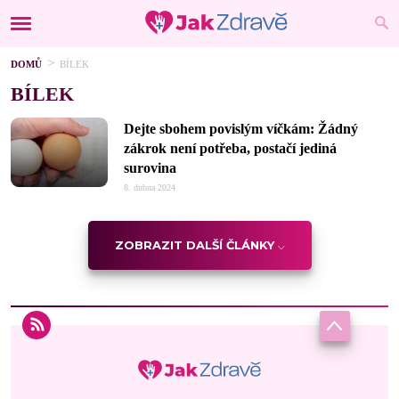
DOMŮ
BÍLEK
BÍLEK
Dejte sbohem povislým víčkám: Žádný
zákrok není potřeba, postačí jediná
surovina
8. dubna 2024
ZOBRAZIT DALŠÍ ČLÁNKY