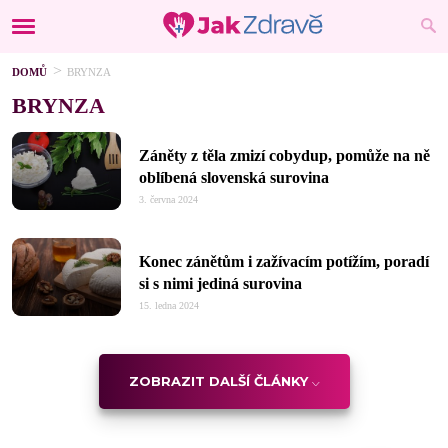
DOMŮ
BRYNZA
BRYNZA
Záněty z těla zmizí cobydup, pomůže na ně
oblíbená slovenská surovina
3. června 2024
Konec zánětům i zažívacím potížím, poradí
si s nimi jediná surovina
15. ledna 2024
ZOBRAZIT DALŠÍ ČLÁNKY