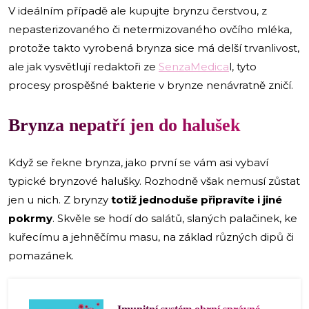
V ideálním případě ale kupujte brynzu čerstvou, z
nepasterizovaného či netermizovaného ovčího mléka,
protože takto vyrobená brynza sice má delší trvanlivost,
ale jak vysvětlují redaktoři ze
SenzaMedica
l, tyto
procesy prospěšné bakterie v brynze nenávratně zničí.
Brynza nepatří jen do halušek
Když se řekne brynza, jako první se vám asi vybaví
typické brynzové halušky. Rozhodně však nemusí zůstat
jen u nich. Z brynzy
totiž jednoduše připravíte i jiné
pokrmy
. Skvěle se hodí do salátů, slaných palačinek, ke
kuřecímu a jehněčímu masu, na základ různých dipů či
pomazánek.