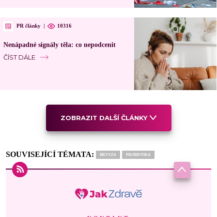
PR články
|
10316
Nenápadné signály těla: co nepodcenit
ČÍST DÁLE
ZOBRAZIT DALŠÍ ČLÁNKY
SOUVISEJÍCÍ TÉMATA:
BRYNZA
PROBIOTIKA