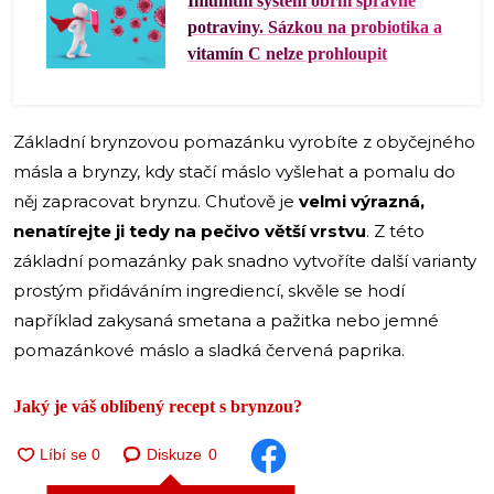
Imunitní systém obrní správné
potraviny. Sázkou na probiotika a
vitamín C nelze prohloupit
Základní brynzovou pomazánku vyrobíte z obyčejného
másla a brynzy, kdy stačí máslo vyšlehat a pomalu do
něj zapracovat brynzu. Chuťově je
velmi výrazná,
nenatírejte ji tedy na pečivo větší vrstvu
. Z této
základní pomazánky pak snadno vytvoříte další varianty
prostým přidáváním ingrediencí, skvěle se hodí
například zakysaná smetana a pažitka nebo jemné
pomazánkové máslo a sladká červená paprika.
Jaký je váš oblíbený recept s brynzou?
Diskuze
0