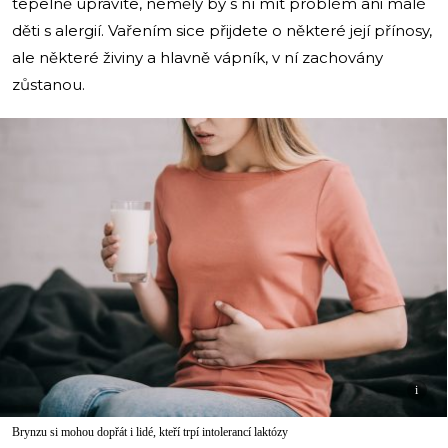
tepelně upravíte, neměly by s ní mít problém ani malé
děti s alergií. Vařením sice přijdete o některé její přínosy,
ale některé živiny a hlavně vápník, v ní zachovány
zůstanou.
i
Brynzu si mohou dopřát i lidé, kteří trpí intolerancí laktózy