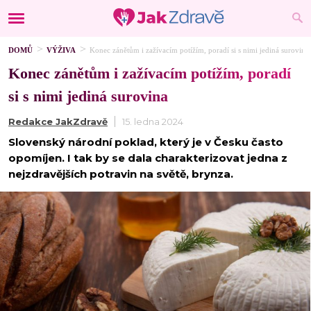
DOMŮ
VÝŽIVA
Konec zánětům i zažívacím potížím, poradí si s nimi jediná surovina
Konec zánětům i zažívacím potížím, poradí
si s nimi jediná surovina
Redakce JakZdravě
15. ledna 2024
Slovenský národní poklad, který je v Česku často
opomíjen. I tak by se dala charakterizovat jedna z
nejzdravějších potravin na světě, brynza.