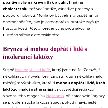
pozitivní vliv na krevní tlak a cukr, hladinu
cholesterolu
, zažívací potíže, zánětlivé procesy a
podporu hubnutí. Mohla by být velmi prospěšná i při
onemocněních, jako je osteoporóza, protože zvyšuje
hustotu kostí. Působí preventivně proti rakovině
tlustého střeva a ateroskleróze.
Brynzu si mohou dopřát i lidé s
intolerancí laktózy
Stejně
jako například kefír
, který jsme na JakZdravě již
několikrát zmiňovali, i brynza patří k těm několika málo
mléčným výrobkům, které si
mohou dopřát i lidé, kteří
laktózu jinak špatně snáší
. Jak vysvětlují redaktoři
slovenského magazínu
NajMama
, při zpracování brynzy
se problematická laktóza ztrácí, pokud ji navíc ještě