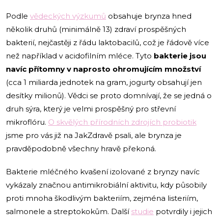
Podle
vědeckých výzkumů
obsahuje brynza hned
několik druhů (minimálně 13) zdraví prospěšných
bakterií, nejčastěji z řádu laktobacilů, což je řádově více
než například v acidofilním mléce. Tyto
bakterie jsou
navíc přítomny v naprosto ohromujícím množství
(cca 1 miliarda jednotek na gram, jogurty obsahují jen
desítky milionů). Vědci se proto domnívají, že se jedná o
druh sýra, který je velmi prospěšný pro střevní
mikroflóru.
O skvělých přírodních zdrojích probiotik
jsme pro vás již na JakZdravě psali, ale brynza je
pravděpodobně všechny hravě překoná.
Bakterie mléčného kvašení izolované z brynzy navíc
vykázaly značnou antimikrobiální aktivitu, kdy působily
proti mnoha škodlivým bakteriím, zejména listeriím,
salmonele a streptokokům. Další
studie
potvrdily i jejich