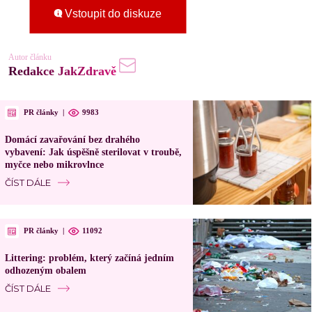
Vstoupit do diskuze
Autor článku
Redakce JakZdravě
PR články
|
9983
Domácí zavařování bez drahého
vybavení: Jak úspěšně sterilovat v troubě,
myčce nebo mikrovlnce
ČÍST DÁLE
PR články
|
11092
Littering: problém, který začíná jedním
odhozeným obalem
ČÍST DÁLE