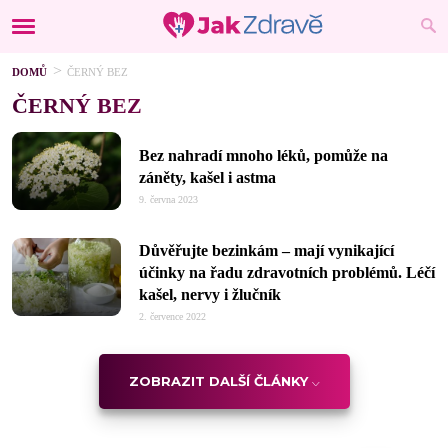
DOMŮ
ČERNÝ BEZ
ČERNÝ BEZ
Bez nahradí mnoho léků, pomůže na
záněty, kašel i astma
9. června 2023
Důvěřujte bezinkám – mají vynikající
účinky na řadu zdravotních problémů. Léčí
kašel, nervy i žlučník
2. července 2022
ZOBRAZIT DALŠÍ ČLÁNKY