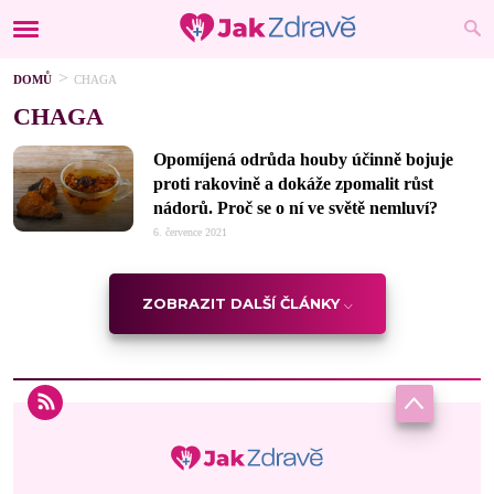
DOMŮ
CHAGA
CHAGA
Opomíjená odrůda houby účinně bojuje
proti rakovině a dokáže zpomalit růst
nádorů. Proč se o ní ve světě nemluví?
6. července 2021
ZOBRAZIT DALŠÍ ČLÁNKY