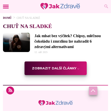
DOMŮ
CHUŤ NA SLADKÉ
CHUŤ NA SLADKÉ
Jak mlsat bez výčitek? Chipsy, mléčnou
čokoládu i zmrzlinu lze nahradit 6
zdravými alternativami
12. září 2025
ZOBRAZIT DALŠÍ ČLÁNKY