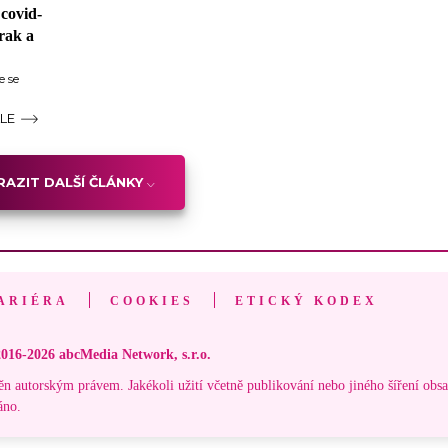
 covid-
zrak a
e se
ÁLE
AZIT DALŠÍ ČLÁNKY
ARIÉRA
COOKIES
ETICKÝ KODEX
016-2026 abcMedia Network, s.r.o.
ěn autorským právem. Jakékoli užití včetně publikování nebo jiného šíření obs
áno.