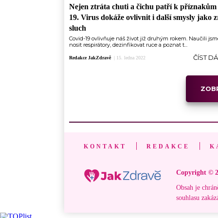
Nejen ztráta chuti a čichu patří k příznakům
19. Virus dokáže ovlivnit i další smysly jako 
sluch
Covid-19 ovlivňuje náš život již druhým rokem. Naučili jsm
nosit respirátory, dezinfikovat ruce a poznat t...
ČÍST D
Redakce JakZdravě
|
15. ledna 2022
ZOBR
KONTAKT
REDAKCE
K
Copyright © 2
Obsah je chrán
souhlasu zakáz