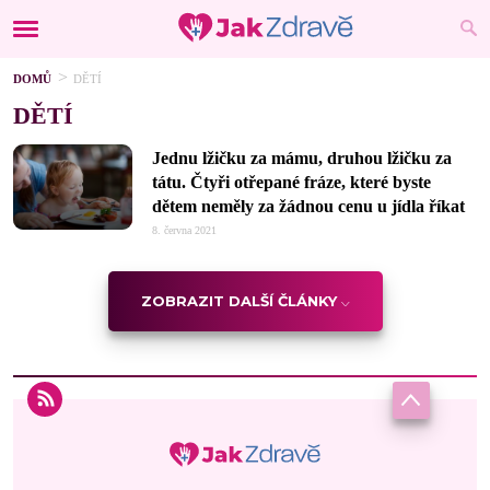
DOMŮ
DĚTÍ
DĚTÍ
Jednu lžičku za mámu, druhou lžičku za
tátu. Čtyři otřepané fráze, které byste
dětem neměly za žádnou cenu u jídla říkat
8. června 2021
ZOBRAZIT DALŠÍ ČLÁNKY