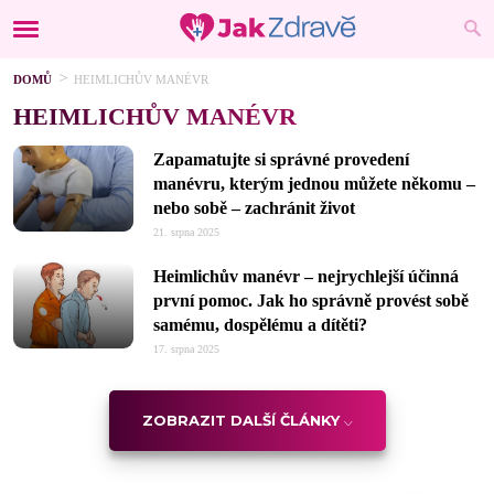
DOMŮ
HEIMLICHŮV MANÉVR
HEIMLICHŮV MANÉVR
Zapamatujte si správné provedení
manévru, kterým jednou můžete někomu –
nebo sobě – zachránit život
21. srpna 2025
Heimlichův manévr –⁠ nejrychlejší účinná
první pomoc. Jak ho správně provést sobě
samému, dospělému a dítěti?
17. srpna 2025
ZOBRAZIT DALŠÍ ČLÁNKY