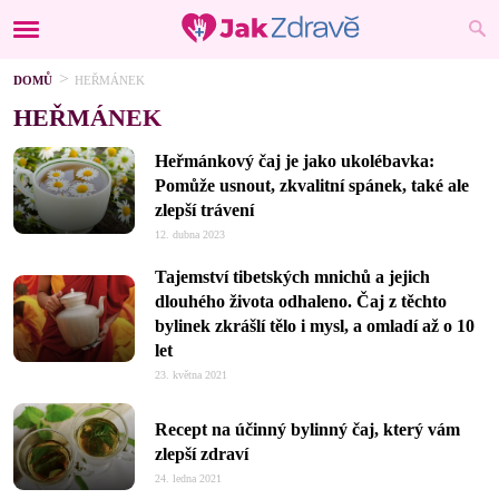
DOMŮ
HEŘMÁNEK
HEŘMÁNEK
Heřmánkový čaj je jako ukolébavka:
Pomůže usnout, zkvalitní spánek, také ale
zlepší trávení
12. dubna 2023
Tajemství tibetských mnichů a jejich
dlouhého života odhaleno. Čaj z těchto
bylinek zkrášlí tělo i mysl, a omladí až o 10
let
23. května 2021
Recept na účinný bylinný čaj, který vám
zlepší zdraví
24. ledna 2021