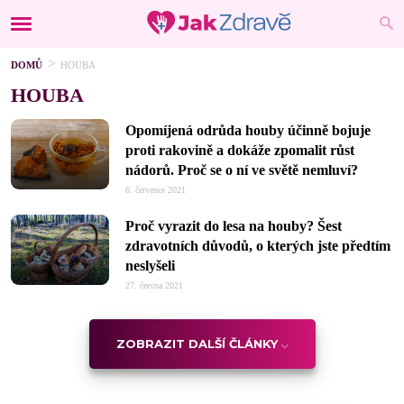
DOMŮ
HOUBA
HOUBA
Opomíjená odrůda houby účinně bojuje
proti rakovině a dokáže zpomalit růst
nádorů. Proč se o ní ve světě nemluví?
6. července 2021
Proč vyrazit do lesa na houby? Šest
zdravotních důvodů, o kterých jste předtím
neslyšeli
27. června 2021
ZOBRAZIT DALŠÍ ČLÁNKY