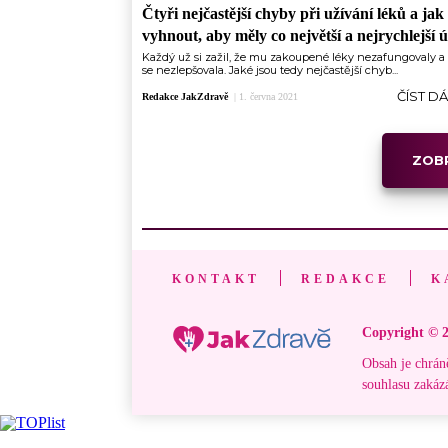
Čtyři nejčastější chyby při užívání léků a jak 
vyhnout, aby měly co největší a nejrychlejší 
Každý už si zažil, že mu zakoupené léky nezafungovaly 
se nezlepšovala. Jaké jsou tedy nejčastější chyb...
ČÍST D
Redakce JakZdravě
|
1. června 2021
ZOBR
KONTAKT
REDAKCE
K
Copyright © 2
Obsah je chrán
souhlasu zakáz