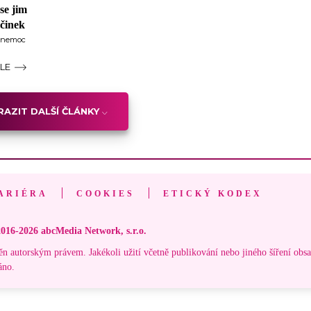
se jim
účinek
a nemoc
ÁLE
AZIT DALŠÍ ČLÁNKY
ARIÉRA
COOKIES
ETICKÝ KODEX
016-2026 abcMedia Network, s.r.o.
ěn autorským právem. Jakékoli užití včetně publikování nebo jiného šíření obs
áno.