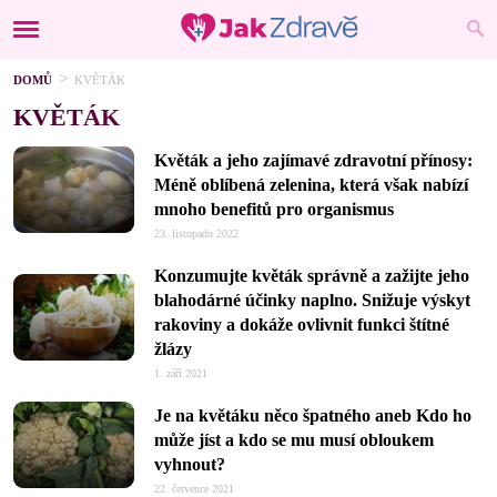
DOMŮ
KVĚTÁK
KVĚTÁK
Květák a jeho zajímavé zdravotní přínosy:
Méně oblíbená zelenina, která však nabízí
mnoho benefitů pro organismus
23. listopadu 2022
Konzumujte květák správně a zažijte jeho
blahodárné účinky naplno. Snižuje výskyt
rakoviny a dokáže ovlivnit funkci štítné
žlázy
1. září 2021
Je na květáku něco špatného aneb Kdo ho
může jíst a kdo se mu musí obloukem
vyhnout?
22. července 2021