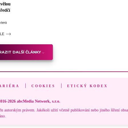
kvělou
předčí
která
ÁLE
AZIT DALŠÍ ČLÁNKY
ARIÉRA
COOKIES
ETICKÝ KODEX
016-2026 abcMedia Network, s.r.o.
ěn autorským právem. Jakékoli užití včetně publikování nebo jiného šíření obs
áno.