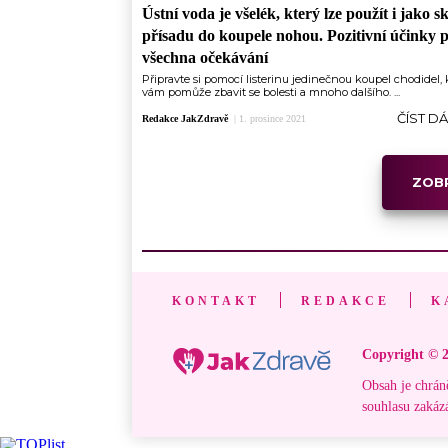
Ústní voda je všelék, který lze použít i jako s
přísadu do koupele nohou. Pozitivní účinky 
všechna očekávání
Připravte si pomocí listerinu jedinečnou koupel chodidel, 
vám pomůže zbavit se bolesti a mnoho dalšího. ...
ČÍST D
Redakce JakZdravě
|
1. prosince 2021
ZOBR
KONTAKT
REDAKCE
K
Copyright © 2
Obsah je chrán
souhlasu zakáz