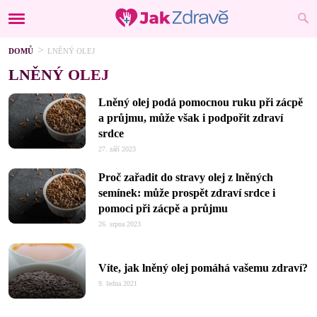
DOMŮ
LNĚNÝ OLEJ
LNĚNÝ OLEJ
Lněný olej podá pomocnou ruku při zácpě
a průjmu, může však i podpořit zdraví
srdce
27. září 2023
Proč zařadit do stravy olej z lněných
semínek: může prospět zdraví srdce i
pomoci při zácpě a průjmu
26. srpna 2023
Víte, jak lněný olej pomáhá vašemu zdraví?
9. ledna 2021