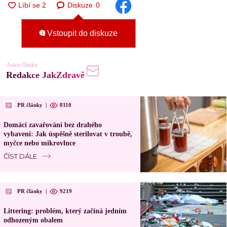
Diskuze
0
Vstoupit do diskuze
Autor článku
Redakce JakZdravě
PR články
|
8110
Domácí zavařování bez drahého
vybavení: Jak úspěšně sterilovat v troubě,
myčce nebo mikrovlnce
ČÍST DÁLE
PR články
|
9219
Littering: problém, který začíná jedním
odhozeným obalem