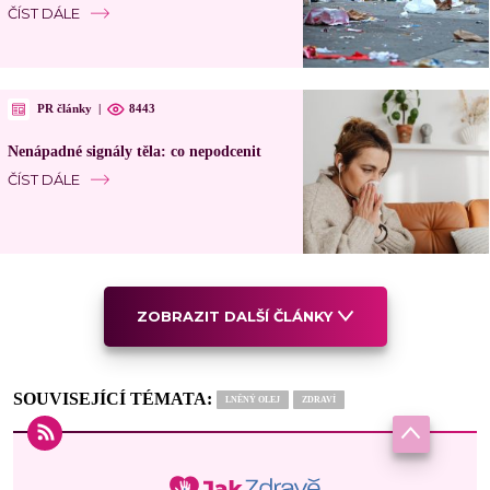
ČÍST DÁLE
PR články
|
8443
Nenápadné signály těla: co nepodcenit
ČÍST DÁLE
ZOBRAZIT DALŠÍ ČLÁNKY
SOUVISEJÍCÍ TÉMATA:
LNĚNÝ OLEJ
ZDRAVÍ