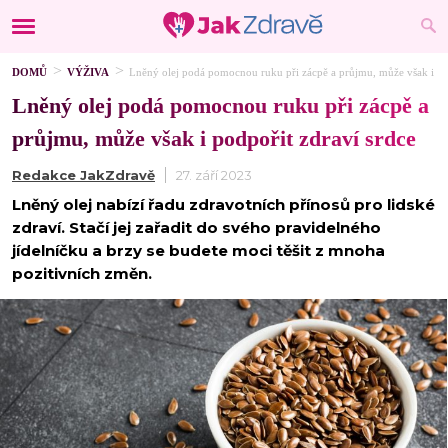
DOMŮ
VÝŽIVA
Lněný olej podá pomocnou ruku při zácpě a průjmu, může však i pod
Lněný olej podá pomocnou ruku při zácpě a
průjmu, může však i podpořit zdraví srdce
Redakce JakZdravě
27. září 2023
Lněný olej nabízí řadu zdravotních přínosů pro lidské
zdraví. Stačí jej zařadit do svého pravidelného
jídelníčku a brzy se budete moci těšit z mnoha
pozitivních změn.