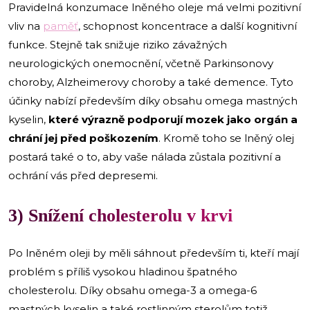
Pravidelná konzumace lněného oleje má velmi pozitivní
vliv na
paměť
, schopnost koncentrace a další kognitivní
funkce. Stejně tak snižuje riziko závažných
neurologických onemocnění, včetně Parkinsonovy
choroby, Alzheimerovy choroby a také demence. Tyto
účinky nabízí především díky obsahu omega mastných
kyselin,
které výrazně podporují mozek jako orgán a
chrání jej před poškozením
. Kromě toho se lněný olej
postará také o to, aby vaše nálada zůstala pozitivní a
ochrání vás před depresemi.
3) Snížení cholesterolu v krvi
Po lněném oleji by měli sáhnout především ti, kteří mají
problém s příliš vysokou hladinou špatného
cholesterolu. Díky obsahu omega-3 a omega-6
mastných kyselin a také rostlinným sterolům totiž