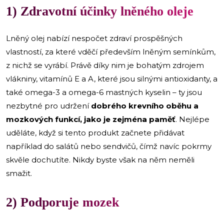
1) Zdravotní účinky lněného oleje
Lněný olej nabízí nespočet zdraví prospěšných
vlastností, za které vděčí především lněným semínkům,
z nichž se vyrábí. Právě díky nim je bohatým zdrojem
vlákniny, vitamínů E a A, které jsou silnými antioxidanty, a
také omega-3 a omega-6 mastných kyselin – ty jsou
nezbytné pro udržení
dobrého krevního oběhu a
mozkových funkcí, jako je zejména paměť
. Nejlépe
uděláte, když si tento produkt začnete přidávat
například do salátů nebo sendvičů, čímž navíc pokrmy
skvěle dochutíte. Nikdy byste však na něm neměli
smažit.
2) Podporuje mozek