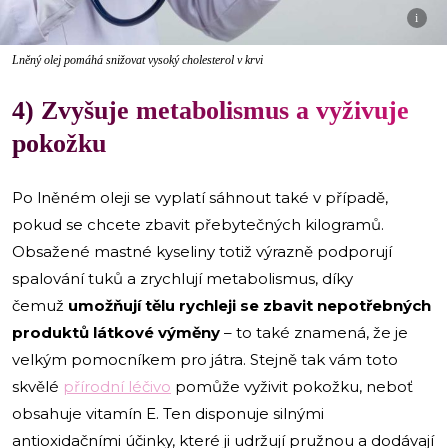
i
Lněný olej pomáhá snižovat vysoký cholesterol v krvi
4) Zvyšuje metabolismus a vyživuje
pokožku
Po lněném oleji se vyplatí sáhnout také v případě,
pokud se chcete zbavit přebytečných kilogramů.
Obsažené mastné kyseliny totiž výrazně podporují
spalování tuků a zrychlují metabolismus, díky
čemuž
umožňují tělu rychleji se zbavit nepotřebných
produktů látkové výměny
– to také znamená, že je
velkým pomocníkem pro játra. Stejně tak vám toto
skvělé
přírodní léčivo
pomůže vyživit pokožku, neboť
obsahuje vitamín E. Ten disponuje silnými
antioxidačními účinky, které ji udržují pružnou a dodávají