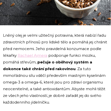
i
Lněný olej je velmi užitečný potravina, která nabízí řadu
zdravotních přínosů pro lidské tělo a pomáhá jej chránit
před nemocemi. Jeho pravidelná konzumace podle
lékařky
Rachael Ajmera
podporuje funkci mozku,
pomáhá střevům,
pečuje o oběhový systém a
dokonce také chrání před rakovinou
. Za tuto
mimořádnou sílu vděčí především mastným kyselinám
omega-3 a omega-6, které jsou pro zdraví organismu
neocenitelné, a také antioxidantům. Abyste mohli těžit
ze všech jeho vlastností, je dobré zařadit jej do svého
každodenního jídelníčku.