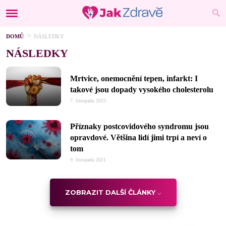
DOMŮ
NÁSLEDKY
NÁSLEDKY
Mrtvice, onemocnění tepen, infarkt: I
takové jsou dopady vysokého cholesterolu
7. listopadu 2023
Příznaky postcovidového syndromu jsou
opravdové. Většina lidí jimi trpí a neví o
tom
9. listopadu 2021
ZOBRAZIT DALŠÍ ČLÁNKY